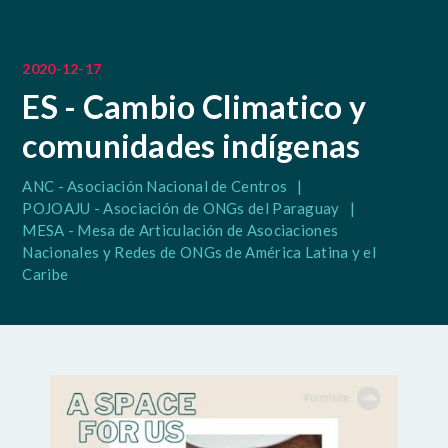
2020-12-17
ES - Cambio Climatico y
comunidades indígenas
ANC - Asociación Nacional de Centros
|
POJOAJU - Asociación de ONGs del Paraguay
|
MESA - Mesa de Articulación de Asociaciones
Nacionales y Redes de ONGs de América Latina y el
Caribe