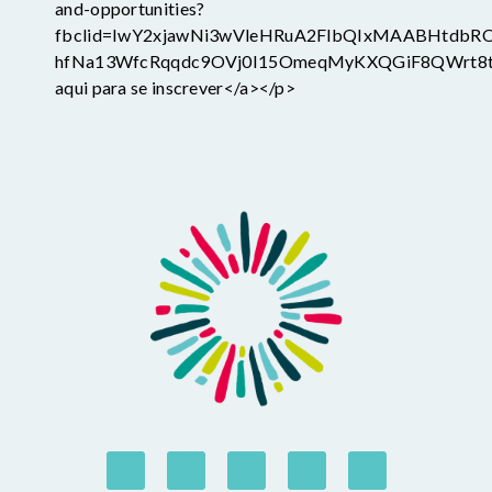
and-opportunities?
fbclid=IwY2xjawNi3wVleHRuA2FlbQIxMAABHtdbR
hfNa13WfcRqqdc9OVj0I15OmeqMyKXQGiF8QWrt8t_
aqui para se inscrever</a></p>