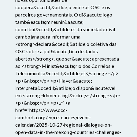
coopera&ccedil;&atilde;o entre as OSC e os
parceiros governamentais. O di&aacute;logo
tamb&eacute;m reunir&aacute;
contribui&ccedil;&otilde;es da sociedade civil
cambojana para informar uma
<strong>declara&ccedil;&atilde;o coletiva das
OSC sobre a pol&iacute;tica de dados
abertos</strong>, que ser&aacute; apresentada
ao <strong>Minist&eacute;rio dos Correios e
Telecomunica&ccedil;&otilde;es</strong>.</p>
<p>&nbsp;</p> <p>Haver&aacute;
interpreta&ccedil;&atilde;o dispon&iacute;vel
em <strong>khmer e ingl&ecirc;s</strong>.</p>
<p>&nbsp;</p> <p>🔗 <a
href="https://www.ccc-
cambodia.org/en/resources/event-
calendar/2025-10-27/regional-dialogue-on-
open-data-in-the-mekong-countries-challenges-