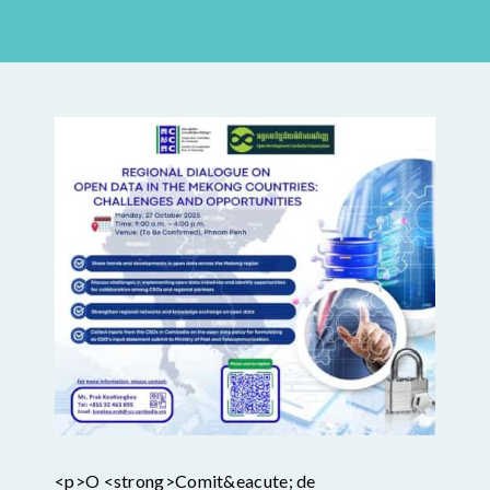
<p>O <strong>Comit&eacute; de