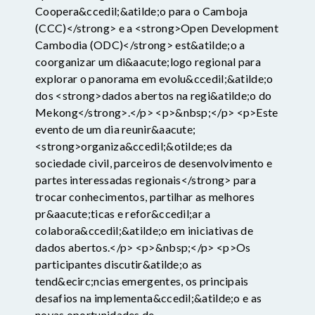
Coopera&ccedil;&atilde;o para o Camboja
(CCC)</strong> e a <strong>Open Development
Cambodia (ODC)</strong> est&atilde;o a
coorganizar um di&aacute;logo regional para
explorar o panorama em evolu&ccedil;&atilde;o
dos <strong>dados abertos na regi&atilde;o do
Mekong</strong>.</p> <p>&nbsp;</p> <p>Este
evento de um dia reunir&aacute;
<strong>organiza&ccedil;&otilde;es da
sociedade civil, parceiros de desenvolvimento e
partes interessadas regionais</strong> para
trocar conhecimentos, partilhar as melhores
pr&aacute;ticas e refor&ccedil;ar a
colabora&ccedil;&atilde;o em iniciativas de
dados abertos.</p> <p>&nbsp;</p> <p>Os
participantes discutir&atilde;o as
tend&ecirc;ncias emergentes, os principais
desafios na implementa&ccedil;&atilde;o e as
novas oportunidades de