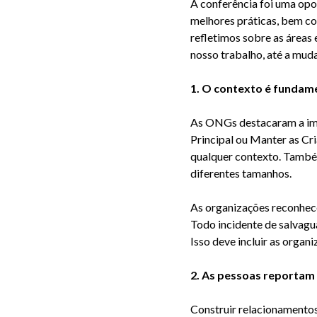
A conferência foi uma opo
melhores práticas, bem co
refletimos sobre as áreas
nosso trabalho, até a mud
1. O contexto é fundam
As
ONGs
destacaram a im
Principal ou Manter as Cr
qualquer contexto. Também
diferentes tamanhos.
As organ
izações reconhec
Todo incidente de salvagua
Isso deve incluir as organ
2. As pessoas reportam
Construir relacionamentos 