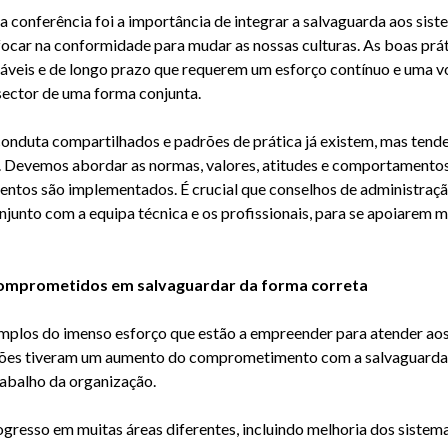
onferência foi a importância de integrar a salvaguarda aos siste
e focar na conformidade para mudar as nossas culturas. As boas prá
veis e de longo prazo que requerem um esforço contínuo e uma vo
sector d
e uma forma conjunta.
nduta compartilhados e padrões de prática já existem, mas tende
s. Devemos abordar as normas, valores, atitudes e comportamen
ntos são implementados. É crucial que conselhos de administração
junto com a equipa técnica e os profissionais, para se apoiarem
omprometidos em salvaguardar da forma correta
mplos do imenso esforço que estão a empreender para atender aos
ções tiveram um aumento do comprometimento com a salvaguarda
rabalho da organização.
sso em muitas áreas diferentes, incluindo melhoria dos sistemas,