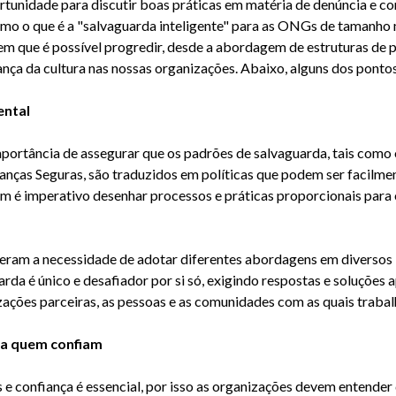
rtunidade para discutir boas pr
áticas em matéria de denúncia e co
mo o que é a "salvaguarda inteligente" para as
ONGs
de tamanho
 em que é possível progredir, desde a abordagem de estruturas de 
ança da cultura nas nossas organizações. Abaixo, alguns dos pont
ental
portância de assegurar que os padrões de salvaguarda, tais como
ianças Seguras, são traduzidos em políticas que podem ser facil
 é imperativo desenhar processos e práticas proporcionais para
eram a necessidade de adotar diferentes abordagens em diversos 
rda é único e desafiador por si só, exigindo respostas e soluções a
izações par
ceiras, as pessoas e as comunidades com as quais traba
 a quem confiam
e confiança é essencial, por isso as organizações devem entender q