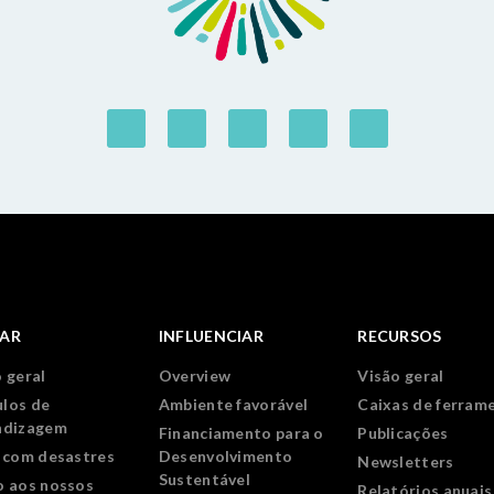
IAR
INFLUENCIAR
RECURSOS
 geral
Overview
Visão geral
los de
Ambiente favorável
Caixas de ferram
ndizagem
Financiamento para o
Publicações
r com desastres
Desenvolvimento
Newsletters
Sustentável
o aos nossos
Relatórios anuais