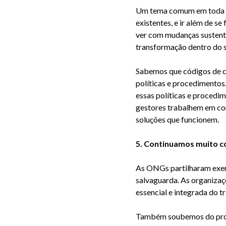
Um tema comum em toda a c
exist
entes, e ir além de s
ver com mudanças sustentá
transformação dentro do 
Sabemos que códigos de co
políticas e procedimento
essas políticas
e procedime
gestores trabalhem em con
soluções que funcionem.
5. Continuamos
muito c
As
ONGs
partilharam exe
salvaguarda. As organiza
essencial e integrada do t
Também soubemos do progre