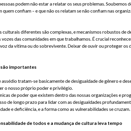
 pessoas podem
não estar a relatar os seus problemas. Soubemos d
 quem confiam – e que não os relatam se não confiam nas organiz
 culturais diferentes são complexas, e
mecanismos robustos de de
 as vozes das comunidades em que trabalhamos. É crucial reconhece
voz da vítima ou do sobrevivente. Deixar de ouvir ou proteger os 
o são importantes
e assédio
tratam-se
basicamente de desigualdade de gênero e dese
er o nosso próprio poder e
privilégio.
micas de poder que existem dentro das nossas organizações e pr
o de longo prazo para lidar com as desigualdades profundamente
ida
de e deficiência, e a forma como as vulnerabilidades se cruzam.
onsabilidade de todos e a mudança de cultura leva tempo