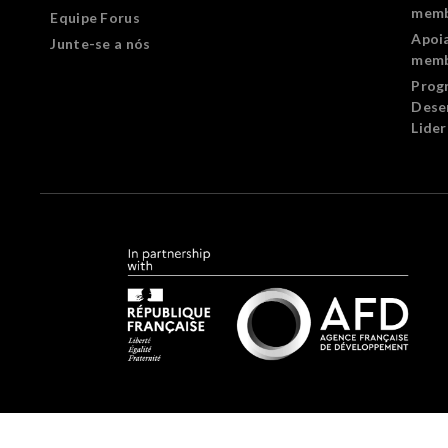
memb
Equipe Forus
Apoi
Junte-se a nós
memb
Prog
Dese
Lide
Forus.