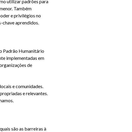
mo utilizar padrões para
 menor. Também
poder
e privilégios no
os-chave aprendidos.
 o Padrão H
umanitário
mente implementadas em
 organizações de
locais e comunidades.
propriadas e relevantes.
lhamos.
uais são as barreiras à