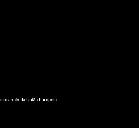
m o apoio da União Europeia
Powered by What The Web