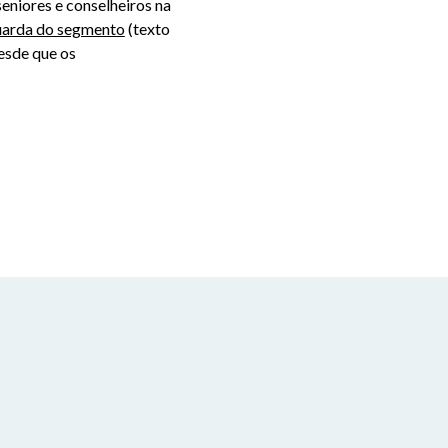
seniores e conselheiros na
uarda do segmento
(texto
esde que os