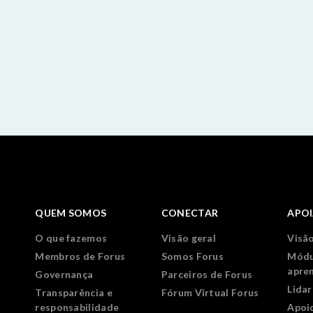
QUEM SOMOS
CONECTAR
APO
O que fazemos
Visão geral
Visão
Membros de Forus
Somos Forus
Módu
apre
Governança
Parceiros de Forus
Lida
Transparência e
Fórum Virtual Forus
responsabilidade
Apoi