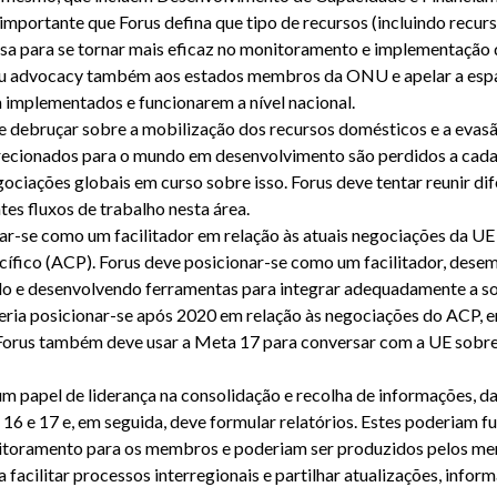
mportante que Forus defina que tipo de recursos (incluindo recurs
cisa para se tornar mais eficaz no monitoramento e implementação
seu advocacy também aos estados membros da ONU e apelar a esp
m implementados e funcionarem a nível nacional.
e debruçar sobre a mobilização dos recursos domésticos e a evasã
recionados para o mundo em desenvolvimento são perdidos a cada 
gociações globais em curso sobre isso. Forus deve tentar reunir di
tes fluxos de trabalho nesta área.
ar-se como um facilitador em relação às atuais negociações da U
ífico (ACP). Forus deve posicionar-se como um facilitador, des
ndo e desenvolvendo ferramentas para integrar adequadamente a so
eria posicionar-se após 2020 em relação às negociações do ACP, 
us também deve usar a Meta 17 para conversar com a UE sobre 
m papel de liderança na consolidação e recolha de informações, d
16 e 17 e, em seguida, deve formular relatórios. Estes poderiam 
toramento para os membros e poderiam ser produzidos pelos mem
a facilitar processos interregionais e partilhar atualizações, info