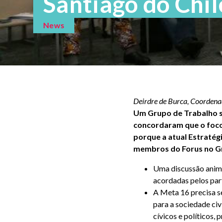
Santiago do Chil
News
Deirdre de Burca, Coordena
Um Grupo de Trabalho so
concordaram que o foco 
porque a atual Estratég
membros do Forus no G
Uma discussão anima
acordadas pelos part
A Meta 16 precisa se
para a sociedade civ
cívicos e políticos,