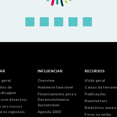
IAR
INFLUENCIAR
RECURSOS
 geral
Overview
Visão geral
los de
Ambiente favorável
Caixas de ferram
ndizagem
Financiamento para o
Publicações
r com desastres
Desenvolvimento
Newsletters
Sustentável
o aos nossos
Relatórios anuais
ros regionais
Agenda 2030
Forus na mídia