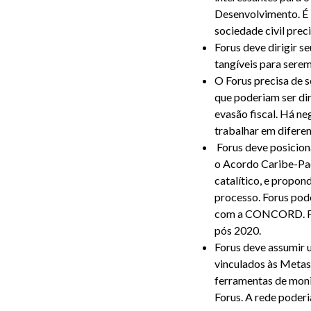
Desenvolvimento. É i
sociedade civil pre
Forus deve dirigir 
tangíveis para sere
O Forus precisa de s
que poderiam ser di
evasão fiscal. Há ne
trabalhar em diferen
Forus deve posicion
o Acordo Caribe-Pac
catalítico, e propo
processo. Forus pod
com a CONCORD. For
pós 2020.
Forus deve assumir u
vinculados às Metas 
ferramentas de moni
Forus. A rede poderi