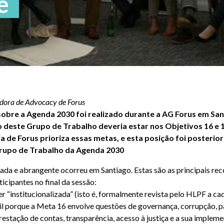
e
dora de Advocacy de Forus
bre a Agenda 2030 foi realizado durante a AG Forus em San
deste Grupo de Trabalho deveria estar nos Objetivos 16 e 17
ia de Forus prioriza essas metas, e esta posição foi poster
rupo de Trabalho da Agenda 2030
da e abrangente ocorreu em Santiago. Estas são as principais r
icipantes no final da sessão:
r “institucionalizada” (isto é, formalmente revista pelo HLPF a ca
il porque a Meta 16 envolve questões de governança, corrupção, pa
 prestação de contas, transparência, acesso à justiça e a sua implem