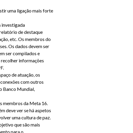
tir uma ligação mais forte
 investigada
elatório de destaque
iação, etc. Os membros do
íses. Os dados devem ser
em ser compilados e
e recolher informações
F.
spaço de atuação, os
 conexões com outros
 o Banco Mundial,
us membros da Meta 16.
bém deve ver se há aspetos
lver uma cultura de paz.
bjetivo que são mais
ento para o