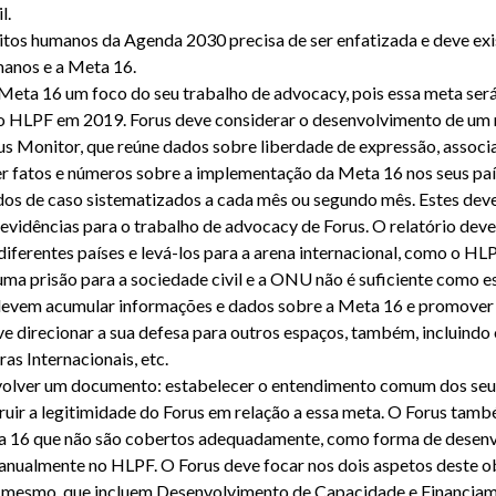
l.
itos humanos da Agenda 2030 precisa de ser enfatizada e deve exis
umanos e a Meta 16.
 Meta 16 um foco do seu trabalho de advocacy, pois essa meta será
 HLPF em 2019. Forus deve considerar o desenvolvimento de um r
us Monitor, que reúne dados sobre liberdade de expressão, assoc
r fatos e números sobre a implementação da Meta 16 nos seus pa
udos de caso sistematizados a cada mês ou segundo mês. Estes dev
evidências para o trabalho de advocacy de Forus. O relatório dev
iferentes países e levá-los para a arena internacional, como o HLP
a prisão para a sociedade civil e a ONU não é suficiente como e
evem acumular informações e dados sobre a Meta 16 e promover
ve direcionar a sua defesa para outros espaços, também, incluindo
ras Internacionais, etc.
volver um documento: estabelecer o entendimento comum dos se
truir a legitimidade do Forus em relação a essa meta. O Forus tam
 16 que não são cobertos adequadamente, como forma de desenvo
 anualmente no HLPF. O Forus deve focar nos dois aspetos deste o
o mesmo, que incluem Desenvolvimento de Capacidade e Financiam