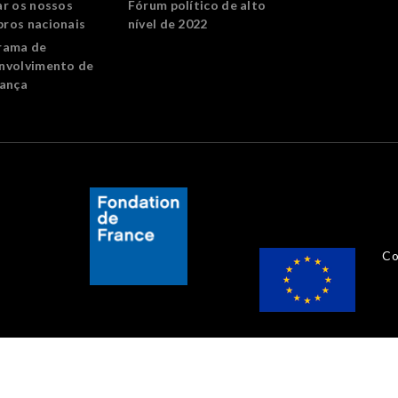
ar os nossos
Fórum político de alto
ros nacionais
nível de 2022
rama de
nvolvimento de
rança
Co