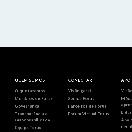
QUEM SOMOS
CONECTAR
APO
O que fazemos
Visão geral
Visão
Membros de Forus
Somos Forus
Módu
apre
Governança
Parceiros de Forus
Lida
Transparência e
Fórum Virtual Forus
responsabilidade
Apoi
memb
Equipe Forus