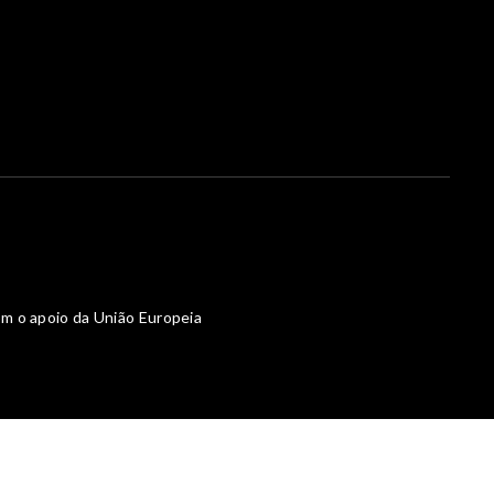
m o apoio da União Europeia
Powered by What The Web