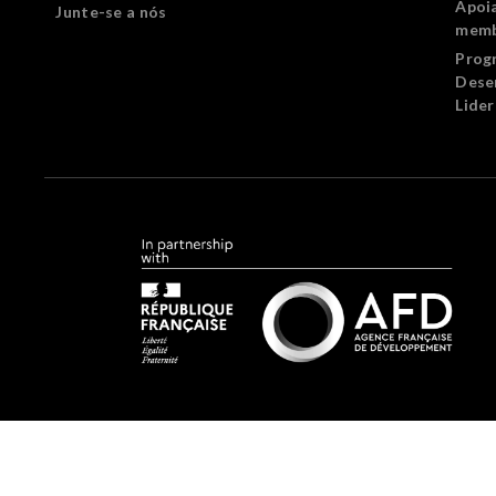
Apoi
Junte-se a nós
memb
Prog
Dese
Lide
Forus.