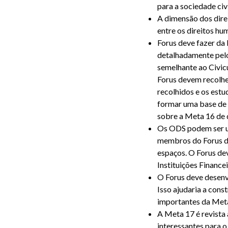
para a sociedade civi
A dimensão dos dire
entre os direitos h
Forus deve fazer da
detalhadamente pelo
semelhante ao Civic
Forus devem recolhe
recolhidos e os est
formar uma base de 
sobre a Meta 16 de d
Os ODS podem ser um
membros do Forus d
espaços. O Forus de
Instituições Financei
O Forus deve desen
Isso ajudaria a cons
importantes da Meta
A Meta 17 é revista
interessantes para 