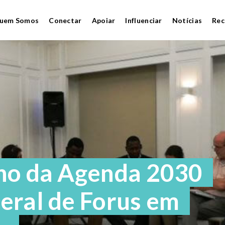
uem Somos
Conectar
Apoiar
Influenciar
Notícias
Rec
ho da Agenda 2030
eral de Forus em