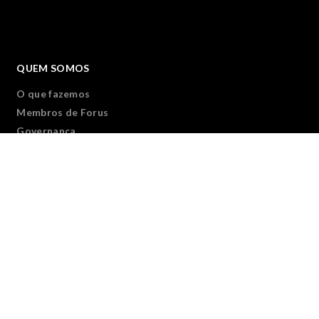
QUEM SOMOS
O que fazemos
Membros de Forus
Governança
Transparência e responsabilidade
Equipe Forus
Junte-se a nós
CONECTAR
Visão geral
Somos Forus
Parceiros de Forus
Fórum Virtual Forus