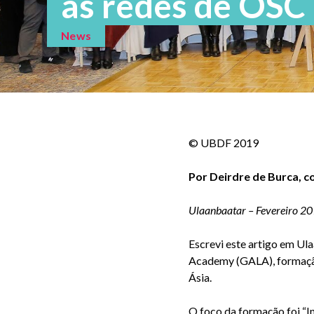
as redes de OSC
News
© UBDF 2019
Por Deirdre de Burca, 
Ulaanbaatar – Fevereiro 2
Escrevi este artigo em Ul
Academy (GALA), formaçã
Ásia.
O foco da formação foi “