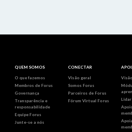
QUEM SOMOS
CONECTAR
APO
O que fazemos
Visão geral
Visão
Membros de Forus
Somos Forus
Módu
apre
Governança
Parceiros de Forus
Lida
Transparência e
Fórum Virtual Forus
responsabilidade
Apoi
memb
Equipe Forus
Apoi
Junte-se a nós
memb