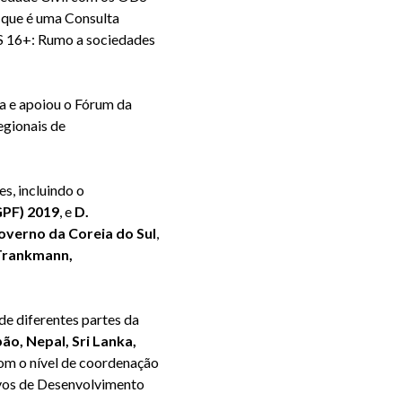
 que é uma Consulta
S 16+: Rumo a sociedades
a e apoiou o Fórum da
egionais de
s, incluindo o
GPF) 2019
, e
D.
verno da Coreia do Sul
,
Trankmann,
.
de diferentes partes da
ão, Nepal, Sri Lanka,
com o nível de coordenação
ivos de Desenvolvimento