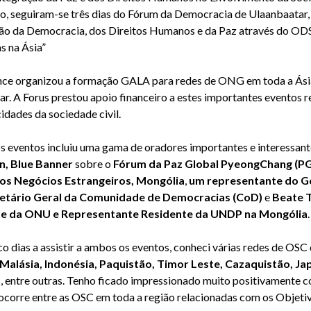
to, seguiram-se três dias do Fórum da Democracia de Ulaanbaatar,
ão da Democracia, dos Direitos Humanos e da Paz através do OD
as na Ásia”
nce organizou a formação GALA para redes de ONG em toda a Ási
. A Forus prestou apoio financeiro a estes importantes eventos r
dades da sociedade civil.
eventos incluiu uma gama de oradores importantes e interessante
, Blue Banner
sobre o
Fórum da Paz Global PyeongChang (P
dos Negócios Estrangeiros, Mongólia
,
um representante do Go
retário Geral da Comunidade de Democracias (CoD)
e
Beate 
e da ONU e Representante Residente da UNDP na Mongólia
o dias a assistir a ambos os eventos, conheci várias redes de OSC 
Malásia, Indonésia, Paquistão, Timor Leste, Cazaquistão, Jap
a
, entre outras. Tenho ficado impressionado muito positivamente 
 ocorre entre as OSC em toda a região relacionadas com os Objet