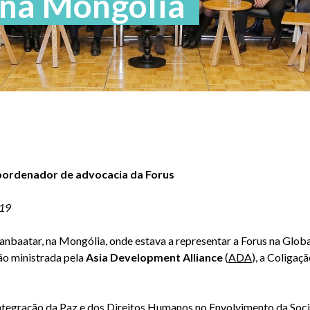
 na Mongólia
coordenador de advocacia da Forus
019
aanbaatar, na Mongólia, onde estava a representar a Forus na Glo
o ministrada pela
Asia Development Alliance
(
ADA
), a Coligaç
Integração da Paz e dos Direitos Humanos no Envolvimento da Soc