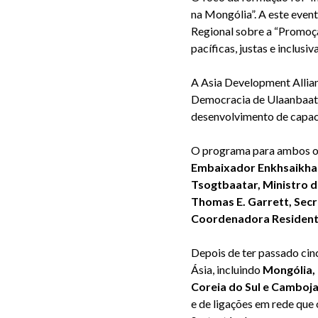
na Mongólia”. A este even
Regional sobre a “Promoç
pacíficas, justas e inclusiv
A Asia Development Allia
Democracia de Ulaanbaatar
desenvolvimento de capaci
O programa para ambos os 
Embaixador Enkhsaikhan
Tsogtbaatar, Ministro 
Thomas E. Garrett, Sec
Coordenadora Resident
Depois de ter passado cinc
Ásia, incluindo
Mongólia, 
Coreia do Sul e Camboj
e de ligações em rede que