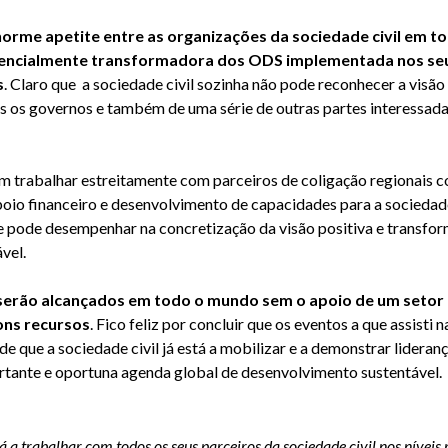
orme apetite entre as organizações da sociedade civil em t
encialmente transformadora dos ODS implementada nos seus 
s
. Claro que a sociedade civil sozinha não pode reconhecer a vis
 os governos e também de uma série de outras partes interessadas
 trabalhar estreitamente com parceiros de coligação regionais 
oio financeiro e desenvolvimento de capacidades para a sociedade 
ue pode desempenhar na concretização da visão positiva e transfo
ável.
serão alcançados em todo o mundo sem o apoio de um setor da
ns recursos
. Fico feliz por concluir que os eventos a que assist
 que a sociedade civil já está a mobilizar e a demonstrar lideran
rtante e oportuna agenda global de desenvolvimento sustentável.
 a trabalhar com todos os seus parceiros da sociedade civil nos níveis 