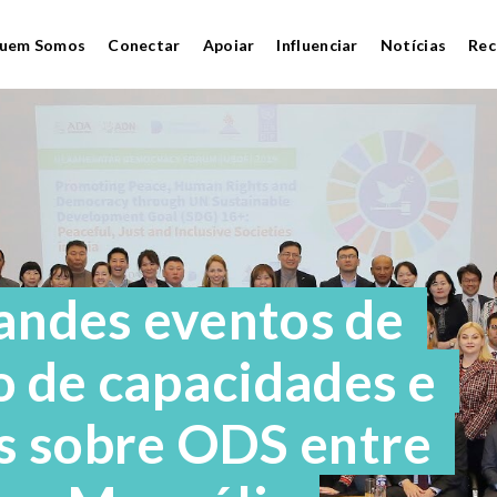
uem Somos
Conectar
Apoiar
Influenciar
Notícias
Rec
randes eventos de
 de capacidades e
s sobre ODS entre