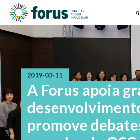
Q
2019-03-11
A Forus apoia g
desenvolvimento
promove debate