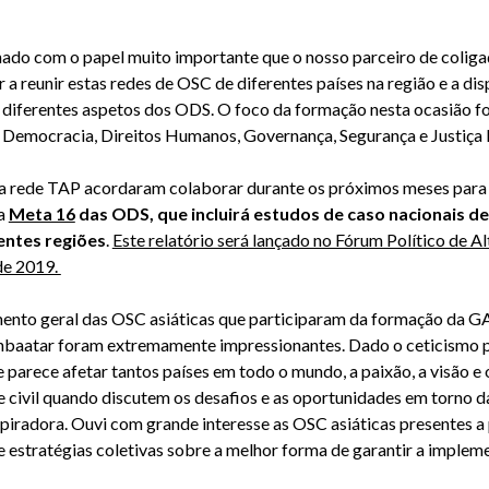
do com o papel muito importante que o nosso parceiro de coliga
 reunir estas redes de OSC de diferentes países na região e a dis
s diferentes aspetos dos ODS. O foco da formação nesta ocasião f
z, Democracia, Direitos Humanos, Governança, Segurança e Justiç
 a rede TAP acordaram colaborar durante os próximos meses para
 a
Meta 16
das ODS, que incluirá estudos de caso nacionais 
entes regiões
.
Este relatório será lançado no Fórum Político de 
de 2019.
mento geral das OSC asiáticas que participaram da formação da 
baatar foram extremamente impressionantes. Dado o ceticismo p
e parece afetar tantos países em todo o mundo, a paixão, a visão e
e civil quando discutem os desafios e as oportunidades em torno
spiradora. Ouvi com grande interesse as OSC asiáticas presentes a
de estratégias coletivas sobre a melhor forma de garantir a imple