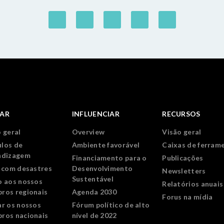
IAR
INFLUENCIAR
RECURSOS
 geral
Overview
Visão geral
los de
Ambiente favorável
Caixas de ferram
ndizagem
Financiamento para o
Publicações
r com desastres
Desenvolvimento
Newsletters
Sustentável
o aos nossos
Relatórios anuais
ros regionais
Agenda 2030
Forus na mídia
ar os nossos
Fórum político de alto
ros nacionais
nível de 2022