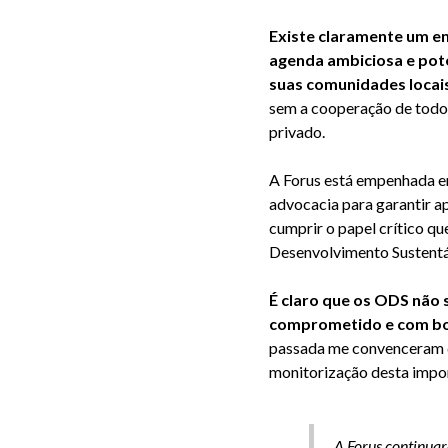
Existe claramente um en
agenda ambiciosa e pot
suas comunidades locai
sem a cooperação de todos
privado.
A Forus está empenhada em
advocacia para garantir ap
cumprir o papel crítico q
Desenvolvimento Sustent
É claro que os ODS não 
comprometido e com bo
passada me convenceram de
monitorização desta impo
A Forus continuará