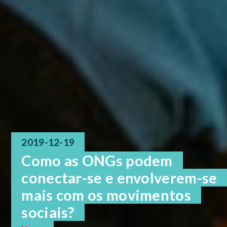
2019-12-19
Como as ONGs podem
conectar-se e envolverem-se
mais com os movimentos
sociais?