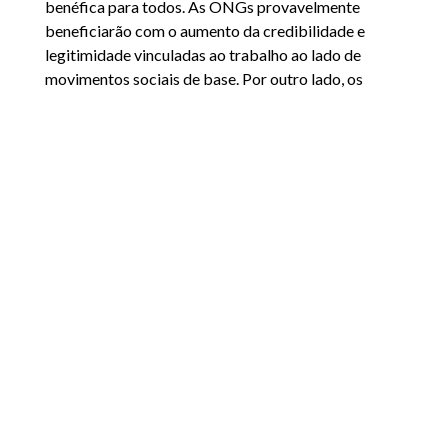
benéfica para todos. As ONGs provavelmente
beneficiarão com o aumento da credibilidade e
legitimidade vinculadas ao trabalho ao lado de
movimentos sociais de base. Por outro lado, os
movimentos sociais beneficiariam de terem acesso,
por meio de ONGs, a ativos que não possuem, como
espaços para reuniões, equipamento técnico,
financiamento e know-how em políticas e técnicas.
As ONGs podem precisar de iniciar contacto com os
movimentos sociais para discutir que tipo de
colaboração é possível. Será importante que os dois
atores lembrem que os seus papeis devem ser
complementares e baseados num forte respeito
pelas diferenças entre si.
Se as ONGs puderem apoiar as campanhas e as
ações dos movimentos sociais sem tentar controlá-
las, é provável que ocorram benefícios
significativos. Esses benefícios incluirão maior
legitimidade e credibilidade pública para as ONGs,