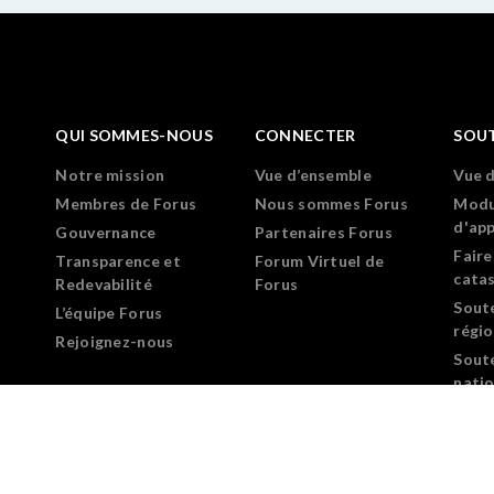
QUI SOMMES-NOUS
CONNECTER
SOU
Notre mission
Vue d’ensemble
Vue 
Membres de Forus
Nous sommes Forus
Modu
d'ap
Gouvernance
Partenaires Forus
Faire
Transparence et
Forum Virtuel de
cata
Redevabilité
Forus
Sout
L’équipe Forus
régi
Rejoignez-nous
Sout
nati
Prog
déve
leade