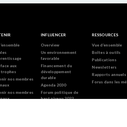
TENIR
INFLUENCER
RESSOURCES
d’ensemble
Overview
Vue d’ensemble
les
Un environnement
Boîtes à outils
prentissage
favorable
Publications
 face aux
Financement du
Newsletters
strophes
développement
Rapports annuels
durable
enir nos membres
Forus dans les mé
onaux
Agenda 2030
enir nos membres
Forum politique de
onaux
haut niveau 2022
ramme de
loppement du
rship