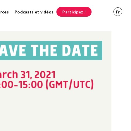
rces
Podcasts et vidéos
Participez !
Fr