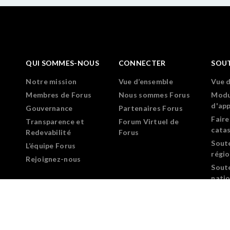
QUI SOMMES-NOUS
CONNECTER
SOU
Notre mission
Vue d’ensemble
Vue 
Membres de Forus
Nous sommes Forus
Modu
d'ap
Gouvernance
Partenaires Forus
Faire
Transparence et
Forum Virtuel de
cata
Redevabilité
Forus
Sout
L’équipe Forus
régi
Rejoignez-nous
Sout
nati
Prog
déve
leade