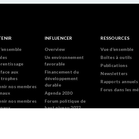
TENIR
INFLUENCER
RESSOURCES
d’ensemble
Overview
Vue d’ensemble
les
Un environnement
Boîtes à outils
prentissage
favorable
Publications
 face aux
Financement du
Newsletters
strophes
développement
Rapports annuels
durable
enir nos membres
Forus dans les mé
onaux
Agenda 2030
enir nos membres
Forum politique de
onaux
haut niveau 2022
ramme de
loppement du
rship