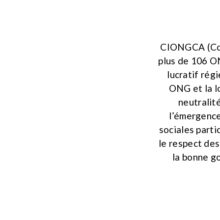
CIONGCA (Cons
plus de 106 O
lucratif rég
ONG et la l
neutralit
l’émergence
sociales partic
le respect des
la bonne go