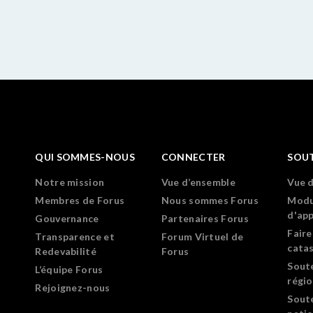
QUI SOMMES-NOUS
CONNECTER
SOU
Notre mission
Vue d’ensemble
Vue 
Membres de Forus
Nous sommes Forus
Modu
d'ap
Gouvernance
Partenaires Forus
Faire
Transparence et
Forum Virtuel de
cata
Redevabilité
Forus
Sout
L’équipe Forus
régi
Rejoignez-nous
Sout