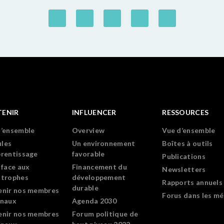
TENIR
INFLUENCER
RESSOURCES
d’ensemble
Overview
Vue d’ensemble
les
Un environnement
Boîtes à outils
prentissage
favorable
Publications
 face aux
Financement du
Newsletters
strophes
développement
Rapports annuels
durable
enir nos membres
Forus dans les mé
onaux
Agenda 2030
enir nos membres
Forum politique de