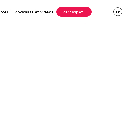
rces
Podcasts et vidéos
Participez !
Fr