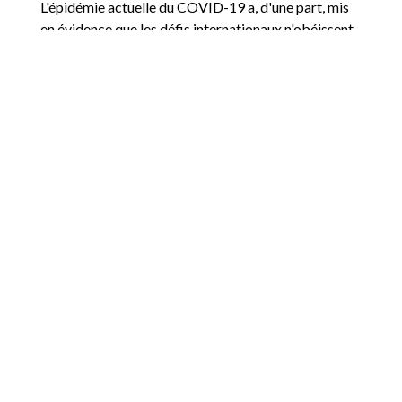
L'épidémie actuelle du COVID-19 a, d'une part, mis
en évidence que les défis internationaux n'obéissent
pas aux frontières nationales et doivent donc être
traités par le biais de partenariats transnationaux,
inclusifs et multipartites, avec la pleine collaboration
de tous les acteurs concernés, y compris la société
civile ; et d'autre part, l'épidémie a souligné la
nécessité de renforcer la solidarité mondiale. Seule
une appropriation forte par la société civile des
ODD contribuera à renforcer les capacités de suivi
des ONG et à réaliser le développement durable
pour tous.