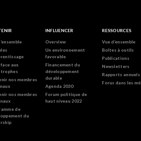
TENIR
INFLUENCER
RESSOURCES
d’ensemble
Overview
Vue d’ensemble
les
Un environnement
Boîtes à outils
prentissage
favorable
Publications
 face aux
Financement du
Newsletters
strophes
développement
Rapports annuels
durable
enir nos membres
Forus dans les mé
onaux
Agenda 2030
enir nos membres
Forum politique de
onaux
haut niveau 2022
ramme de
loppement du
rship