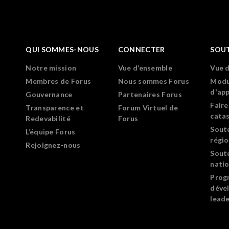
QUI SOMMES-NOUS
CONNECTER
SOU
Notre mission
Vue d’ensemble
Vue 
Membres de Forus
Nous sommes Forus
Modu
d'ap
Gouvernance
Partenaires Forus
Faire
Transparence et
Forum Virtuel de
cata
Redevabilité
Forus
Sout
L’équipe Forus
régi
Rejoignez-nous
Sout
nati
Prog
déve
leade