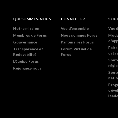
QUI SOMMES-NOUS
CONNECTER
SOU
Notre mission
Vue d’ensemble
Vue 
Membres de Forus
Nous sommes Forus
Modu
d'ap
Gouvernance
Partenaires Forus
Faire
Transparence et
Forum Virtuel de
cata
Redevabilité
Forus
Sout
L’équipe Forus
régi
Rejoignez-nous
Sout
nati
Prog
déve
leade