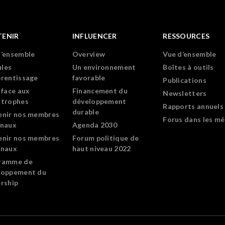
TENIR
INFLUENCER
RESSOURCES
d’ensemble
Overview
Vue d’ensemble
les
Un environnement
Boîtes à outils
prentissage
favorable
Publications
 face aux
Financement du
Newsletters
strophes
développement
Rapports annuels
durable
enir nos membres
Forus dans les mé
onaux
Agenda 2030
enir nos membres
Forum politique de
onaux
haut niveau 2022
ramme de
loppement du
rship