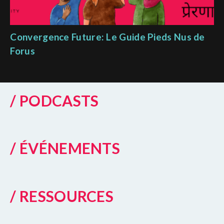
Convergence Future: Le Guide Pieds Nus de
Forus
/ PODCASTS
/ ÉVÉNEMENTS
/ RESSOURCES