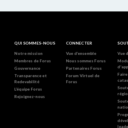
QUI SOMMES-NOUS
CONNECTER
SOU
Notre mission
Vue d’ensemble
Vue 
Membres de Forus
Nous sommes Forus
Modu
d'ap
Gouvernance
Partenaires Forus
Faire
Transparence et
Forum Virtuel de
cata
Redevabilité
Forus
Sout
L’équipe Forus
régi
Rejoignez-nous
Sout
nati
Prog
déve
leade