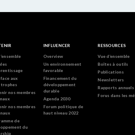
TENIR
INFLUENCER
RESSOURCES
d’ensemble
Overview
Vue d’ensemble
les
Un environnement
Boîtes à outils
prentissage
favorable
Publications
 face aux
Financement du
Newsletters
strophes
développement
Rapports annuels
durable
enir nos membres
Forus dans les mé
onaux
Agenda 2030
enir nos membres
Forum politique de
onaux
haut niveau 2022
ramme de
loppement du
rship