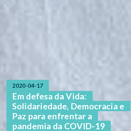
2020-04-17
Em defesa da Vida:
Solidariedade, Democracia e
Paz para enfrentar a
pandemia da COVID-19