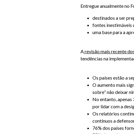
Entregue anualmente no Fó
destinados a ser pre
fontes inestimáveis 
uma base para a apre
A
revisão mais recente d
tendências na implementaç
Os países estão a se
O aumento mais signi
sobre” não deixar n
No entanto, apenas 
por lidar com a des
Os relatórios conti
contínuos a defenso
76% dos países forn