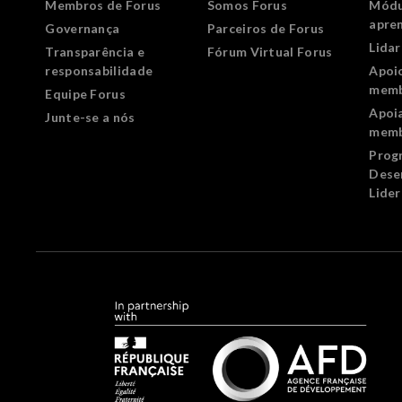
Membros de Forus
Somos Forus
Módu
apre
Governança
Parceiros de Forus
Lida
Transparência e
Fórum Virtual Forus
responsabilidade
Apoi
memb
Equipe Forus
Apoi
Junte-se a nós
memb
Prog
Dese
Lide