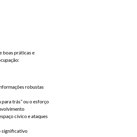
e
e boas práticas e
eocupação:
 informações robustas
para trás” ou o esforço
envolvimento
espaço cívico e ataques
significativo