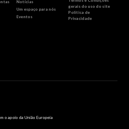
Termos e Condições
entas
Notícias
gerais do uso do site
Um espaço para nós
Política de
Eventos
Privacidade
m o apoio da União Europeia