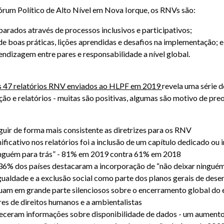
rum Político de Alto Nível em Nova Iorque, os RNVs são:
parados através de processos inclusivos e participativos;
de boas práticas, lições aprendidas e desafios na implementação; 
ndizagem entre pares e responsabilidade a nível global.
os 47 relatórios RNV enviados ao HLPF em 2019
revela uma série d
ão e relatórios - muitas são positivas, algumas são motivo de pr
guir de forma mais consistente as diretrizes para os RNV
ficativo nos relatórios foi a inclusão de um capítulo dedicado ou
inguém para trás” - 81% em 2019 contra 61% em 2018
36% dos países destacaram a incorporação de “não deixar ninguém 
igualdade e a exclusão social como parte dos planos gerais de des
nuam em grande parte silenciosos sobre o encerramento global do 
res de direitos humanos e a ambientalistas
eceram informações sobre disponibilidade de dados - um aumento 