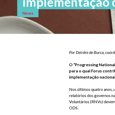
implementação 
News
Por Deirdre de Burca, coor
O “Progressing Nationa
para o qual Forus contri
implementação nacional
Nos últimos quatro anos, u
relatórios dos governos n
Voluntários (RNVs) devem 
ODS.