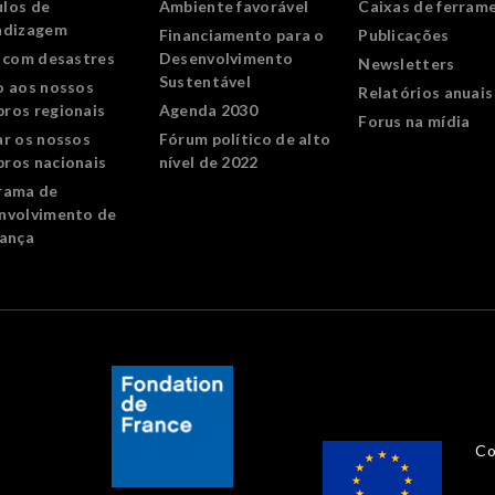
los de
Ambiente favorável
Caixas de ferram
ndizagem
Financiamento para o
Publicações
r com desastres
Desenvolvimento
Newsletters
Sustentável
o aos nossos
Relatórios anuais
ros regionais
Agenda 2030
Forus na mídia
ar os nossos
Fórum político de alto
ros nacionais
nível de 2022
rama de
nvolvimento de
rança
Co