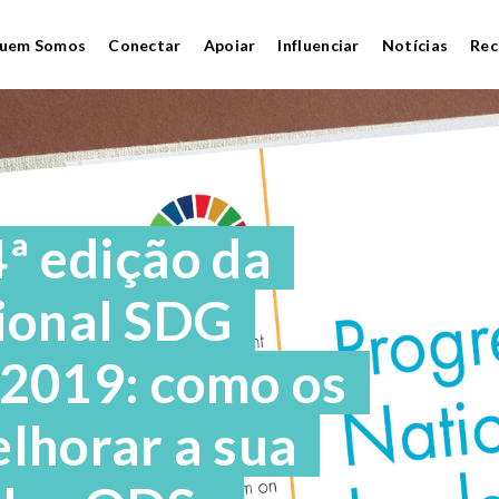
uem Somos
Conectar
Apoiar
Influenciar
Notícias
Rec
ª edição da
ional SDG
2019: como os
lhorar a sua