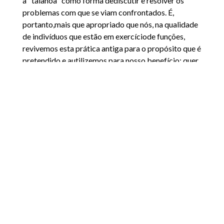
a "talanoa" como forma dediscutir e resolver os
problemas com que se viam confrontados. É,
portanto,mais que apropriado que nós, na qualidade
de indivíduos que estão em exercíciode funções,
revivemos esta prática antiga para o propósito que é
pretendido e autilizemos para nosso benefício; quer
seja de forma presencial ou virtual.
[1]
Ver Vaioleti, T. (2006) Talanoa Research
Methodology: A DevelopingPosition on Pacific
Research.
[2]
Ver
https://humanitarianadvisorygroup.org/wp-
content/uploads/2020/11/A-Window-of-
Opportunity-COVID-think-piece-24-November-
2020.pdf