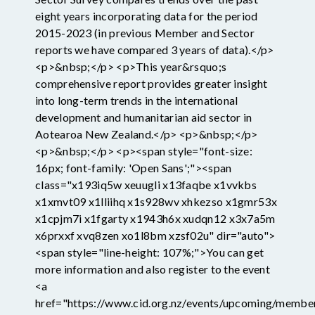
eight years incorporating data for the period
2015-2023 (in previous Member and Sector
reports we have compared 3 years of data).</p>
<p>&nbsp;</p> <p>This year&rsquo;s
comprehensive report provides greater insight
into long-term trends in the international
development and humanitarian aid sector in
Aotearoa New Zealand.</p> <p>&nbsp;</p>
<p>&nbsp;</p> <p><span style="font-size:
16px; font-family: 'Open Sans';"><span
class="x193iq5w xeuugli x13faqbe x1vvkbs
x1xmvt09 x1lliihq x1s928wv xhkezso x1gmr53x
x1cpjm7i x1fgarty x1943h6x xudqn12 x3x7a5m
x6prxxf xvq8zen xo1l8bm xzsf02u" dir="auto">
<span style="line-height: 107%;">You can get
more information and also register to the event
<a
href="https://www.cid.org.nz/events/upcoming/membe