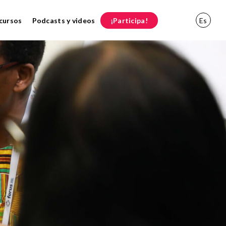
cursos
Podcasts y videos
¡Participa!
Es