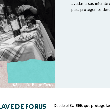
ayudar a sus miembro
para proteger los der
©Sebastian Barros/Forus
LAVE DE FORUS
Desde el
EU SEE
, que protege la