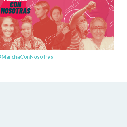
#MarchaConNosotras