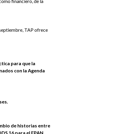
como financiero, de la
 septiembre, TAP ofrece
tica para que la
onados con la Agenda
ses.
mbio de historias entre
ODS 16 para el FPAN