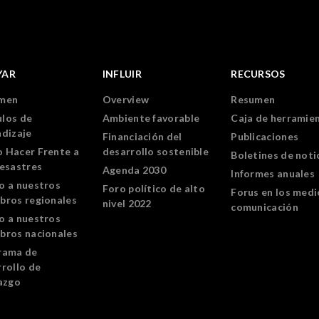
YAR
INFLUIR
RECURSOS
men
Overview
Resumen
los de
Ambiente favorable
Caja de herramie
ndizaje
Financiación del
Publicaciones
 Hacer Frente a
desarrollo sostenible
Boletines de noti
Desastres
Agenda 2030
Informes anuales
o a nuestros
Foro político de alto
Forus en los medi
bros regionales
nivel 2022
comunicación
o a nuestros
bros nacionales
rama de
rollo de
azgo