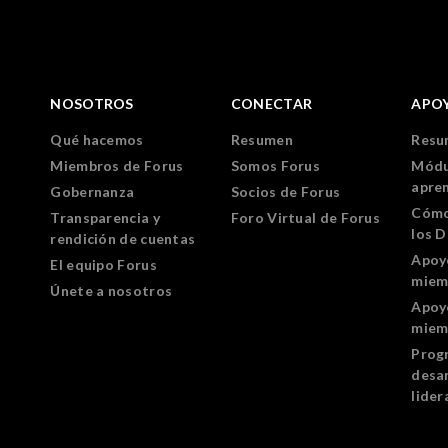
NOSOTROS
CONECTAR
APO
Qué hacemos
Resumen
Resu
Miembros de Forus
Somos Forus
Módu
apre
Gobernanza
Socios de Forus
Cómo
Transparencia y
Foro Virtual de Forus
los 
rendición de cuentas
Apoy
El equipo Forus
miem
Únete a nosotros
Apoy
miem
Prog
desar
lider