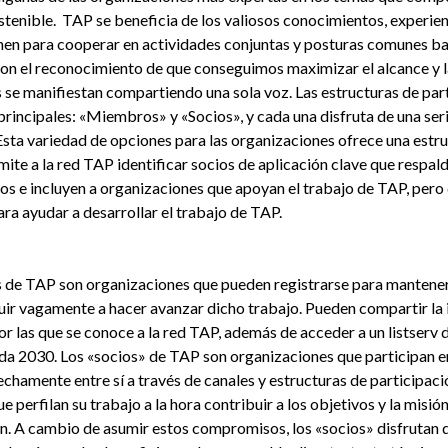
stenible. TAP se beneficia de los valiosos conocimientos, experien
nen para cooperar en actividades conjuntas y posturas comunes baj
con el reconocimiento de que conseguimos maximizar el alcance y l
se manifiestan compartiendo una sola voz. Las estructuras de part
principales: «Miembros» y «Socios», y cada una disfruta de una seri
Esta variedad de opciones para las organizaciones ofrece una estru
mite a la red TAP identificar socios de aplicación clave que respal
os e incluyen a organizaciones que apoyan el trabajo de TAP, pero
ra ayudar a desarrollar el trabajo de TAP.
de TAP son organizaciones que pueden registrarse para manteners
ir vagamente a hacer avanzar dicho trabajo. Pueden compartir la i
r las que se conoce a la red TAP, además de acceder a un listserv 
da 2030. Los «socios» de TAP son organizaciones que participan en
echamente entre sí a través de canales y estructuras de participac
 perfilan su trabajo a la hora contribuir a los objetivos y la misió
. A cambio de asumir estos compromisos, los «socios» disfrutan d