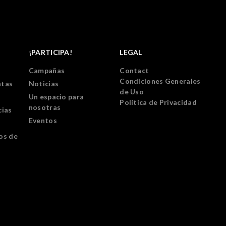
¡PARTICIPA!
LEGAL
Campañas
Contact
Condiciones Generales
ntas
Noticias
de Uso
Un espacio para
Política de Privacidad
nosotras
cias
Eventos
os de