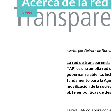
Acerca de la red
News
escrito por Deirdre de Burc
La red de transparencia,
TAP)
es una amplia red d
gobernanza abierta, inc
fundamento para la Agen
movilización de la socie
obtener políticas de des
La red TAP colabora con a