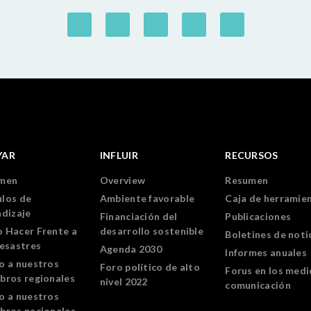
YAR
INFLUIR
RECURSOS
men
Overview
Resumen
los de
Ambiente favorable
Caja de herramie
ndizaje
Financiación del
Publicaciones
 Hacer Frente a
desarrollo sostenible
Boletines de noti
Desastres
Agenda 2030
Informes anuales
o a nuestros
Foro político de alto
Forus en los medi
bros regionales
nivel 2022
comunicación
o a nuestros
bros nacionales