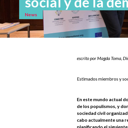
social y de la d
News
escrito por Magda Toma, Di
Estimados miembros y soc
En este mundo actual don
de los populismos, y do
sociedad civil organiza
cabo actualmente una re
planificando el siguient