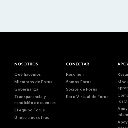
NOSOTROS
CONECTAR
APO
Qué hacemos
Resumen
Resu
Miembros de Forus
Somos Forus
Módu
apre
Gobernanza
Socios de Forus
Cómo
Transparencia y
Foro Virtual de Forus
los 
rendición de cuentas
Apoy
El equipo Forus
miem
Únete a nosotros
Apoy
miem