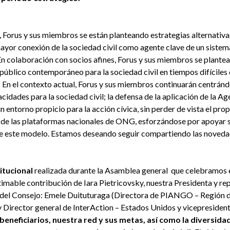
Forus y sus miembros se están planteando estrategias alternativas 
yor conexión de la sociedad civil como agente clave de un sistema
n colaboración con socios afines, Forus y sus miembros se plantea
 público contemporáneo para la sociedad civil en tiempos difíciles 
r. En el contexto actual, Forus y sus miembros continuarán centrán
cidades para la sociedad civil; la defensa de la aplicación de la Ag
un entorno propicio para la acción cívica, sin perder de vista el pr
 de las plataformas nacionales de ONG, esforzándose por apoyar su
 de este modelo. Estamos deseando seguir compartiendo las noveda
itucional
realizada durante la Asamblea general que celebramos 
stimable contribución de Iara Pietricovsky, nuestra Presidenta y
 del Consejo: Emele Duituturaga (Directora de PIANGO – Región d
 Director general de InterAction – Estados Unidos y vicepresident
beneficiarios, nuestra red y sus metas, así como la diversida