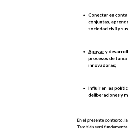
Conectar
en contac
conjuntas, aprende
sociedad civil y sus
Apoyar
y desarrol
procesos de toma de
innovadoras;
Influir
en las políti
deliberaciones y mo
En el presente contexto, l
También será fundamental e