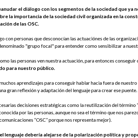
eanudar el diálogo con los segmentos de la sociedad que ya
re la importancia de la sociedad civil organizada en la const
uación de las OSC.
go con personas que desconocían las actuaciónes de las organizac
denominado "grupo focal" para entender como sensibilizar a nuest
 como las personas ven nuestra actuación, para entonces conseguir
do para nuestro público.
muchos aprendizajes para conseguir hablar hacia fuera de nuestro 
una gran reflexión y adaptación del lenguaje para crear ese puente.
cesarias decisiones estratégicas como la reutilización del términ
conocida por las personas, aunque no sea el término que nos pare
 comunicaciones “OSC” porque nos representa mejor).
el lenguaje debería alejarse de la polarización política y pro