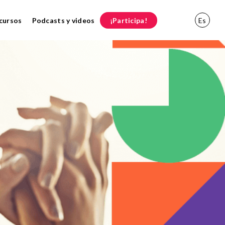
cursos
Podcasts y videos
¡Participa!
Es