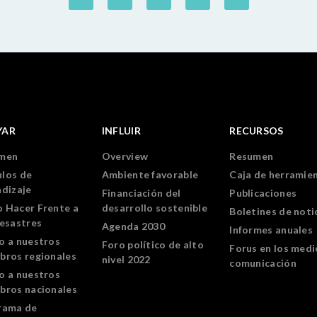
YAR
INFLUIR
RECURSOS
men
Overview
Resumen
los de
Ambiente favorable
Caja de herramie
ndizaje
Financiación del
Publicaciones
 Hacer Frente a
desarrollo sostenible
Boletines de noti
Desastres
Agenda 2030
Informes anuales
o a nuestros
Foro político de alto
Forus en los medi
bros regionales
nivel 2022
comunicación
o a nuestros
bros nacionales
rama de