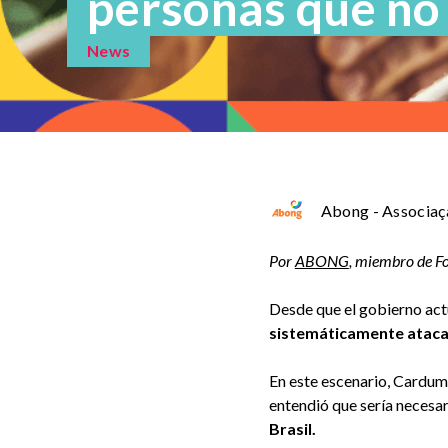
personas que no
News
Abong - Associaç
Por
ABONG
, miembro de Fo
Desde que el gobierno actu
sistemáticamente atac
En este escenario, Cardum
entendió que sería necesa
Brasil.