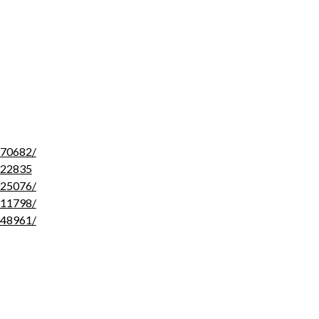
870682/
322835
025076/
211798/
348961/