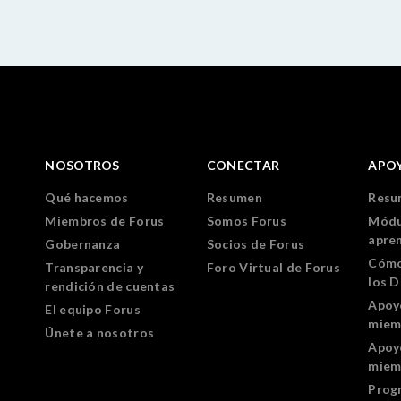
NOSOTROS
CONECTAR
APO
Qué hacemos
Resumen
Resu
Miembros de Forus
Somos Forus
Módu
apre
Gobernanza
Socios de Forus
Cómo
Transparencia y
Foro Virtual de Forus
los 
rendición de cuentas
Apoy
El equipo Forus
miem
Únete a nosotros
Apoy
miem
Prog