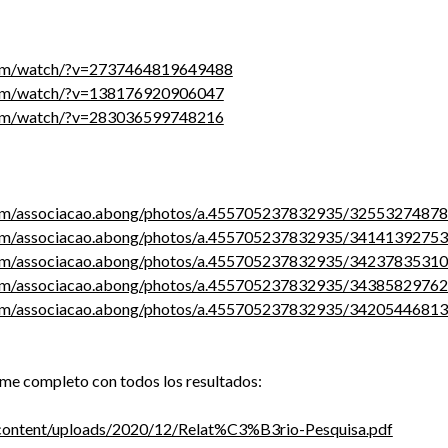
com/watch/?v=2737464819649488
com/watch/?v=138176920906047
com/watch/?v=283036599748216
om/associacao.abong/photos/a.455705237832935/3255327487
om/associacao.abong/photos/a.455705237832935/3414139275
om/associacao.abong/photos/a.455705237832935/3423783531
om/associacao.abong/photos/a.455705237832935/3438582976
om/associacao.abong/photos/a.455705237832935/3420544681
me completo con todos los resultados:
-content/uploads/2020/12/Relat%C3%B3rio-Pesquisa.pdf