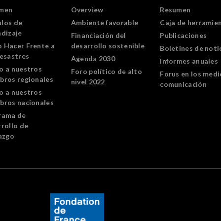
men
Overview
Resumen
los de
Ambiente favorable
Caja de herramie
ndizaje
Financiación del
Publicaciones
 Hacer Frente a
desarrollo sostenible
Boletines de noti
Desastres
Agenda 2030
Informes anuales
o a nuestros
Foro político de alto
Forus en los medi
bros regionales
nivel 2022
comunicación
o a nuestros
bros nacionales
rama de
rollo de
azgo