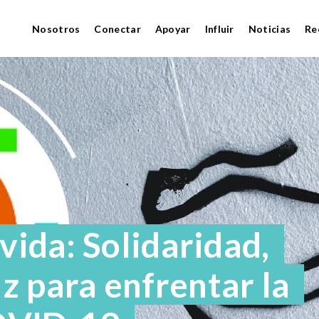
Nosotros
Conectar
Apoyar
Influir
Noticias
Re
vida: Solidaridad,
z para enfrentar la