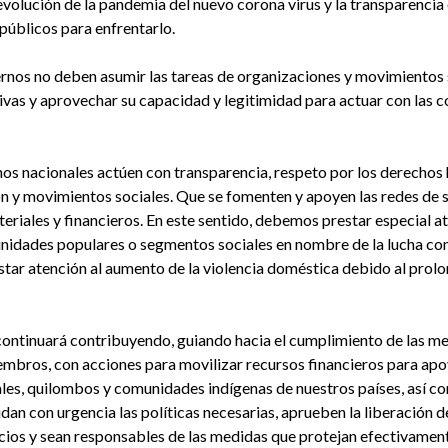
 evolución de la pandemia del nuevo corona virus y la transparencia 
 públicos para enfrentarlo.
rnos no deben asumir las tareas de organizaciones y movimientos so
tivas y aprovechar su capacidad y legitimidad para actuar con las
rnos nacionales actúen con transparencia, respeto por los derecho
 y movimientos sociales. Que se fomenten y apoyen las redes de 
riales y financieros. En este sentido, debemos prestar especial a
munidades populares o segmentos sociales en nombre de la lucha co
tar atención al aumento de la violencia doméstica debido al prol
ontinuará contribuyendo, guiando hacia el cumplimiento de las me
iembros, con acciones para movilizar recursos financieros para apo
urales, quilombos y comunidades indígenas de nuestros países, así 
an con urgencia las políticas necesarias, aprueben la liberación de
ios y sean responsables de las medidas que protejan efectivamente