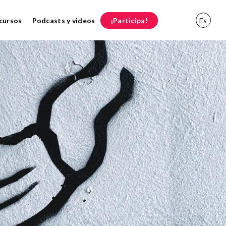
cursos
Podcasts y videos
¡Participa!
Es