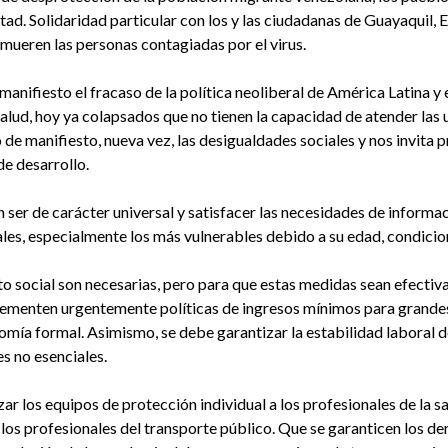
tad. Solidaridad particular con los y las ciudadanas de Guayaquil, E
mueren las personas contagiadas por el virus.
anifiesto el fracaso de la política neoliberal de América Latina y 
 salud, hoy ya colapsados que no tienen la capacidad de atender las
 de manifiesto, nueva vez, las desigualdades sociales y nos invita
e desarrollo.
 ser de carácter universal y satisfacer las necesidades de informa
les, especialmente los más vulnerables debido a su edad, condicione
o social son necesarias, pero para que estas medidas sean efectivas
ementen urgentemente políticas de ingresos mínimos para grandes
omía formal. Asimismo, se debe garantizar la estabilidad laboral d
s no esenciales.
r los equipos de protección individual a los profesionales de la sal
 los profesionales del transporte público. Que se garanticen los d