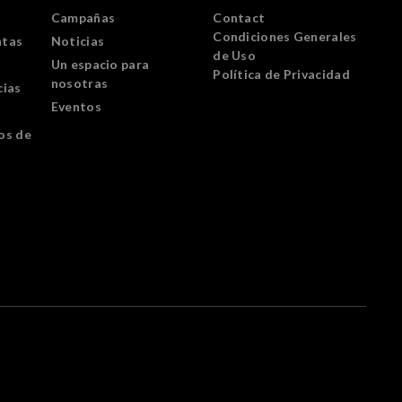
Campañas
Contact
Condiciones Generales
ntas
Noticias
de Uso
Un espacio para
Política de Privacidad
nosotras
cias
Eventos
os de