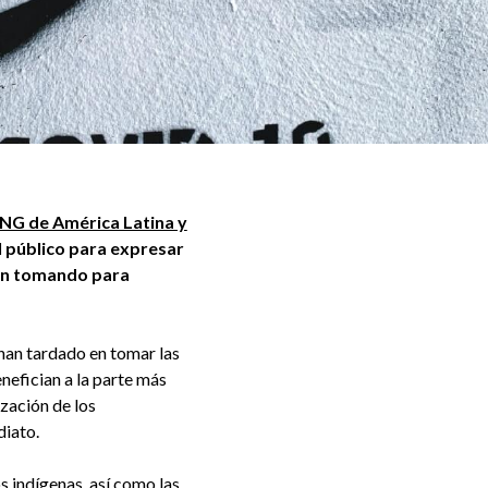
ONG de América Latina y
al público para expresar
tán tomando para
han tardado en tomar las
nefician a la parte más
ización de los
diato.
 indígenas, así como las