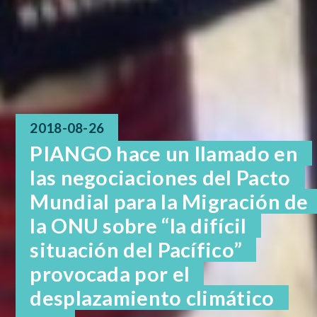
2018-08-26
PIANGO hace un llamado en
las negociaciones del Pacto
Mundial para la Migración de
la ONU sobre “la difícil
situación del Pacífico”
provocada por el
desplazamiento climático