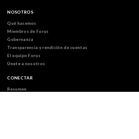
NOSOTROS
Qué hacemos
Miembros de Forus
Gobernanza
Transparencia y rendición de cuentas
El equipo Forus
Únete a nosotros
CONECTAR
Resumen
Somos Forus
Socios de Forus
Foro Virtual de Forus
APOYAR
Resumen