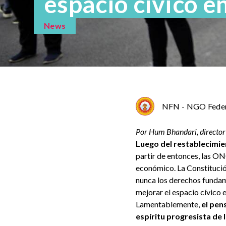
espacio cívico e
News
NFN - NGO Feder
Por Hum Bhandari,
director
Luego del restablecimie
partir de entonces, las ON
económico. La Constitució
nunca los derechos fundam
mejorar el espacio cívico 
Lamentablemente,
el pen
espíritu progresista de 