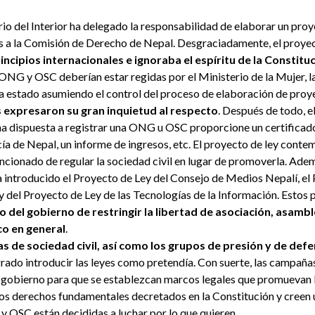
io del Interior ha delegado la responsabilidad de elaborar un proye
es a la Comisión de Derecho de Nepal. Desgraciadamente, el proye
incipios internacionales e ignoraba el espíritu de la Constituc
s ONG y OSC deberían estar regidas por el Ministerio de la Mujer, l
 ha estado asumiendo el control del proceso de elaboración de proy
expresaron su gran inquietud al respecto
. Después de todo, 
na dispuesta a registrar una ONG u OSC proporcione un certifica
ía de Nepal, un informe de ingresos, etc. El proyecto de ley cont
encionado de regular la sociedad civil en lugar de promoverla. Ade
a introducido el Proyecto de Ley del Consejo de Medios Nepalí, el 
del Proyecto de Ley de las Tecnologías de la Información. Estos
o del gobierno de restringir la libertad de asociación, asamb
co en general
.
s de sociedad civil, así como los grupos de presión y de def
grado introducir las leyes como pretendía. Con suerte, las campañas
 gobierno para que se establezcan marcos legales que promuevan
los derechos fundamentales decretados en la Constitución y creen 
 y OSC están decididas a luchar por lo que quieren.