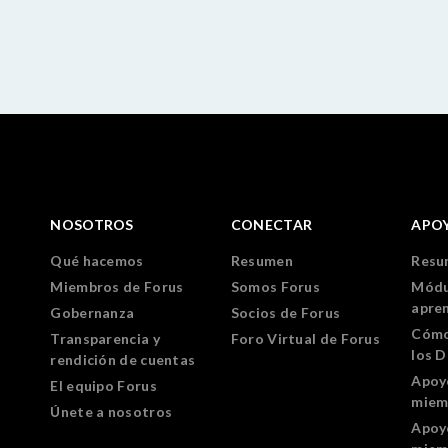
NOSOTROS
CONECTAR
APO
Qué hacemos
Resumen
Resu
Miembros de Forus
Somos Forus
Módu
apre
Gobernanza
Socios de Forus
Cómo
Transparencia y
Foro Virtual de Forus
los 
rendición de cuentas
Apoy
El equipo Forus
miem
Únete a nosotros
Apoy