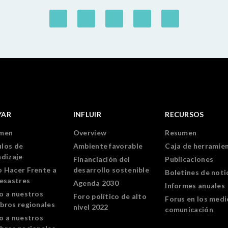
YAR
INFLUIR
RECURSOS
men
Overview
Resumen
los de
Ambiente favorable
Caja de herramie
ndizaje
Financiación del
Publicaciones
 Hacer Frente a
desarrollo sostenible
Boletines de noti
Desastres
Agenda 2030
Informes anuales
o a nuestros
Foro político de alto
Forus en los medi
bros regionales
nivel 2022
comunicación
o a nuestros