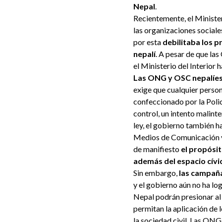
Nepal
.
Recientemente, el Minister
las organizaciones social
por esta
debilitaba los pr
nepalí
. A pesar de que la
el Ministerio del Interior
Las ONG y OSC nepalíes 
exige que cualquier perso
confeccionado por la Polic
control, un intento malint
ley, el gobierno también h
Medios de Comunicación y 
de manifiesto
el propósit
además del espacio cívi
Sin embargo,
las campaña
y el gobierno aún no ha lo
Nepal podrán presionar al
permitan la aplicación de 
la sociedad civil. Las ONG