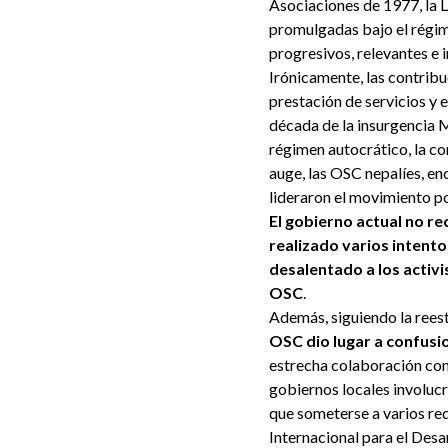
Asociaciones de 1977, la L
promulgadas bajo el régi
progresivos, relevantes e 
Irónicamente, las contribu
prestación de servicios y 
década de la insurgencia 
régimen autocrático, la co
auge, las OSC nepalíes, e
lideraron el movimiento po
El gobierno actual no re
realizado varios intentos
desalentado a los activ
OSC
.
Además, siguiendo la reest
OSC dio lugar a confusi
estrecha colaboración con 
gobiernos locales involucr
que someterse a varios re
Internacional para el Desa