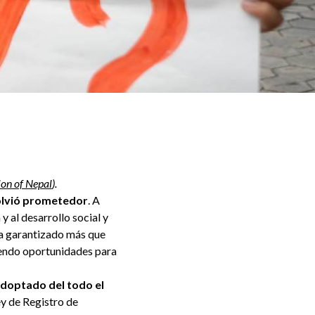
on of Nepal
).
volvió prometedor
. A
 al desarrollo social y
ha garantizado más que
iendo oportunidades para
adoptado del todo el
ey de Registro de