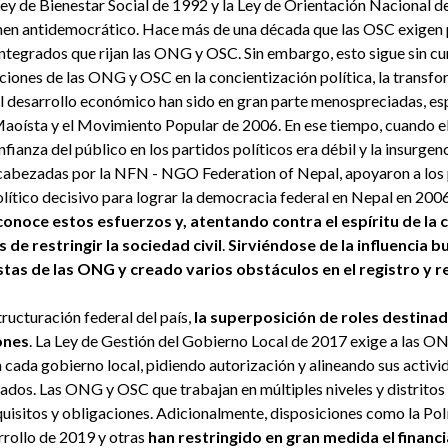
ey de Bienestar Social de 1992 y la Ley de Orientación Nacional d
men antidemocrático. Hace más de una década que las OSC exigen 
integrados que rijan las ONG y OSC. Sin embargo, esto sigue sin c
ciones de las ONG y OSC en la concientización política, la transfor
el desarrollo económico han sido en gran parte menospreciadas, es
Maoísta y el Movimiento Popular de 2006. En ese tiempo, cuando e
nfianza del público en los partidos políticos era débil y la insurge
ncabezadas por la NFN - NGO Federation of Nepal, apoyaron a los 
lítico decisivo para lograr la democracia federal en Nepal en 200
conoce estos esfuerzos y, atentando contra el espíritu de la 
 de restringir la sociedad civil
.
Sirviéndose de la influencia b
istas de las ONG y creado varios obstáculos en el registro y
ructuración federal del país,
la superposición de roles destinad
ones
. La Ley de Gestión del Gobierno Local de 2017 exige a las O
cada gobierno local, pidiendo autorización y alineando sus activi
ados. Las ONG y OSC que trabajan en múltiples niveles y distritos 
quisitos y obligaciones. Adicionalmente, disposiciones como la Po
rrollo de 2019 y otras
han restringido en gran medida el financ