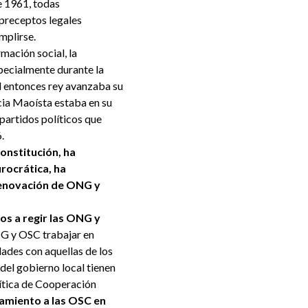
e 1961, todas
preceptos legales
umplirse.
mación social, la
pecialmente durante la
l entonces rey avanzaba su
ncia Maoísta estaba en su
partidos políticos que
6.
constitución, ha
urocrática, ha
 renovación de ONG y
os a regir las ONG y
NG y OSC trabajar en
dades con aquellas de los
del gobierno local tienen
lítica de Cooperación
iamiento a las OSC en