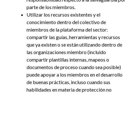
parte de los miembros.
Utilizar los recursos existentes y el
conocimiento dentro del colectivo de
miembros de la plataforma del sector:
compartir las guías, herramientas y recursos
que ya existen o se están utilizando dentro de
las organizaciones miembro (incluido
compartir plantillas internas, mapeos o
documentos de proceso cuando sea posible)
puede apoyar a los miembros en el desarrollo
de buenas prácticas, incluso cuando sus
habilidades en materia de protección no
existan dentro de una plataforma, o si hay
recursos limitados. Entender a los miembros y
sus habilidades, y conectarlos entre sí de
forma relevante, puede dar más apoyo a esto, y
también contribuir a fortalecer las redes en la
plataforma del sector.