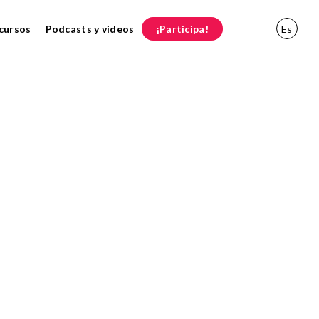
cursos
Podcasts y videos
¡Participa!
Es