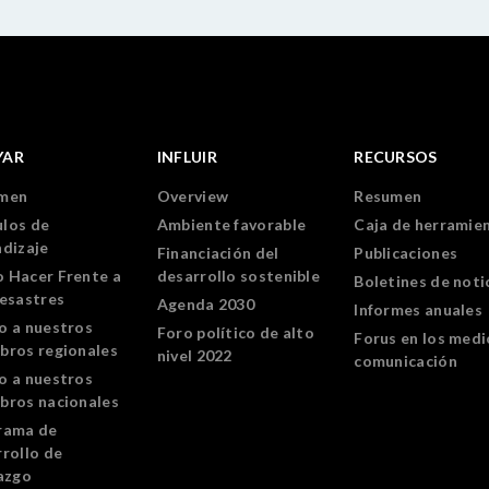
YAR
INFLUIR
RECURSOS
men
Overview
Resumen
los de
Ambiente favorable
Caja de herramie
ndizaje
Financiación del
Publicaciones
 Hacer Frente a
desarrollo sostenible
Boletines de noti
Desastres
Agenda 2030
Informes anuales
o a nuestros
Foro político de alto
Forus en los medi
bros regionales
nivel 2022
comunicación
o a nuestros
bros nacionales
rama de
rollo de
azgo