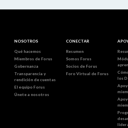
NOSOTROS
CONECTAR
APO
Qué hacemos
Resumen
Resu
Miembros de Forus
Somos Forus
Módu
apre
Gobernanza
Socios de Forus
Cómo
Transparencia y
Foro Virtual de Forus
los 
rendición de cuentas
Apoy
El equipo Forus
miem
Únete a nosotros
Apoy
miem
Prog
desar
lider