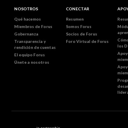
NOSOTROS
CONECTAR
APO
Qué hacemos
Resumen
Resu
Miembros de Forus
Somos Forus
Módu
apre
Gobernanza
Socios de Forus
Cómo
Transparencia y
Foro Virtual de Forus
los 
rendición de cuentas
Apoy
El equipo Forus
miem
Únete a nosotros
Apoy
miem
Prog
desar
lider