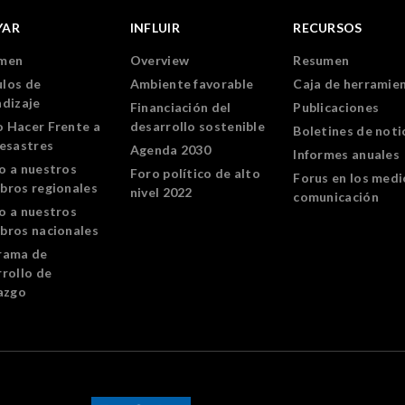
YAR
INFLUIR
RECURSOS
men
Overview
Resumen
los de
Ambiente favorable
Caja de herramie
ndizaje
Financiación del
Publicaciones
 Hacer Frente a
desarrollo sostenible
Boletines de noti
Desastres
Agenda 2030
Informes anuales
o a nuestros
Foro político de alto
Forus en los medi
bros regionales
nivel 2022
comunicación
o a nuestros
bros nacionales
rama de
rollo de
azgo