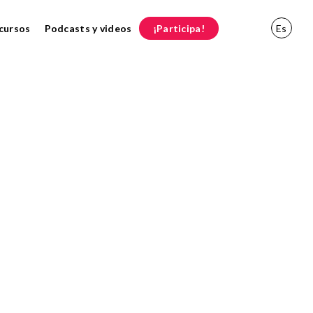
cursos
Podcasts y videos
¡Participa!
Es