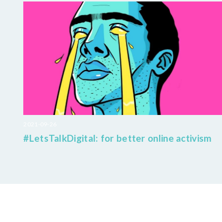
2021-09-26
#LetsTalkDigital: for better online activism