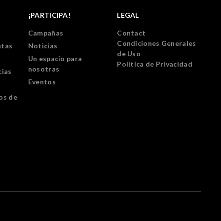
¡PARTICIPA!
LEGAL
Campañas
Contact
Condiciones Generales
ntas
Noticias
de Uso
Un espacio para
Política de Privacidad
nosotras
cias
Eventos
os de