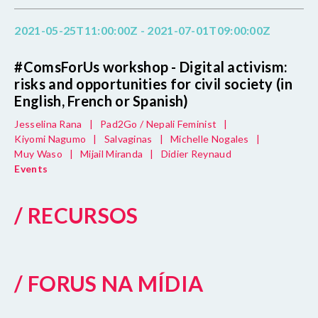
2021-05-25T11:00:00Z - 2021-07-01T09:00:00Z
#ComsForUs workshop - Digital activism:
risks and opportunities for civil society (in
English, French or Spanish)
Jesselina Rana
|
Pad2Go / Nepali Feminist
|
Kiyomi Nagumo
|
Salvaginas
|
Michelle Nogales
|
Muy Waso
|
Mijail Miranda
|
Didier Reynaud
Events
/ RECURSOS
/ FORUS NA MÍDIA