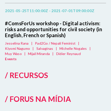
2021-05-25T11:00:00Z - 2021-07-01T09:00:00Z
#ComsForUs workshop - Digital activism:
risks and opportunities for civil society (in
English, French or Spanish)
Jesselina Rana
|
Pad2Go / Nepali Feminist
|
Kiyomi Nagumo
|
Salvaginas
|
Michelle Nogales
|
Muy Waso
|
Mijail Miranda
|
Didier Reynaud
Events
/ RECURSOS
/ FORUS NA MÍDIA