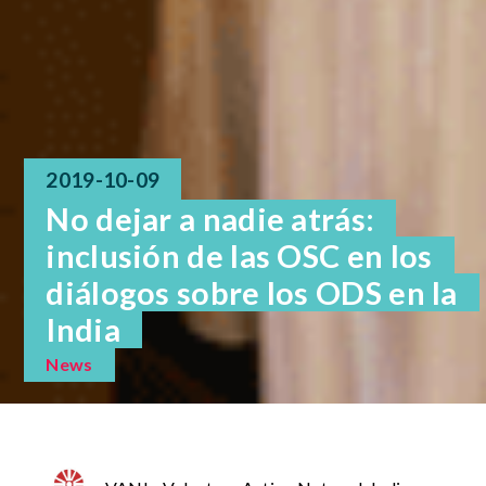
2019-10-09
No dejar a nadie atrás:
inclusión de las OSC en los
diálogos sobre los ODS en la
India
News