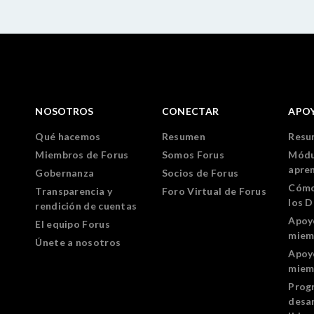
NOSOTROS
CONECTAR
APO
Qué hacemos
Resumen
Resu
Miembros de Forus
Somos Forus
Módu
apre
Gobernanza
Socios de Forus
Cómo
Transparencia y
Foro Virtual de Forus
los 
rendición de cuentas
Apoy
El equipo Forus
miem
Únete a nosotros
Apoy
miem
Prog
desar