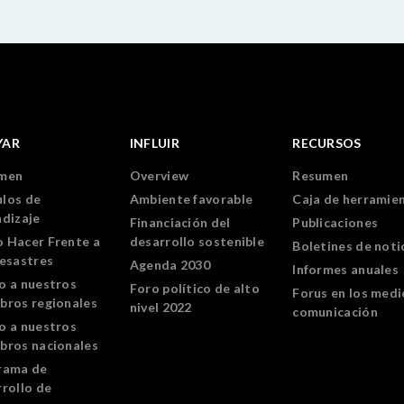
YAR
INFLUIR
RECURSOS
men
Overview
Resumen
los de
Ambiente favorable
Caja de herramie
ndizaje
Financiación del
Publicaciones
 Hacer Frente a
desarrollo sostenible
Boletines de noti
Desastres
Agenda 2030
Informes anuales
o a nuestros
Foro político de alto
Forus en los medi
bros regionales
nivel 2022
comunicación
o a nuestros
bros nacionales
rama de
rollo de