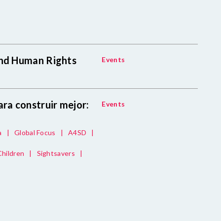
and Human Rights
Events
ara construir mejor:
Events
a
|
Global Focus
|
A4SD
|
hildren
|
Sightsavers
|