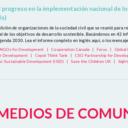
 progreso en la implementación nacional de los
és)
ición de organizaciones de la sociedad civil que se reunió para re
l de los objetivos de desarrollo sostenible. Basándonos en 42 i
enda 2030. Lea el informe completo en inglés aquí, o los mensaje
s NGOs for Development
|
Cooperation Canada
|
Forus
|
Global
r Development
|
Cepei Think Tank
|
CSO Partnership for Develo
for Sustainable Development (IISD)
|
Save the Children UK
|
Sigh
S MEDIOS DE COMU