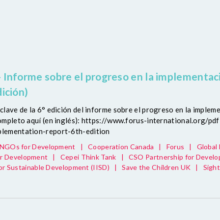
 Informe sobre el progreso en la implementaci
dición)
lave de la 6° edición del informe sobre el progreso en la impleme
ompleto aquí (en inglés): https://www.forus-international.org/p
lementation-report-6th-edition
s NGOs for Development
|
Cooperation Canada
|
Forus
|
Global
r Development
|
Cepei Think Tank
|
CSO Partnership for Develo
for Sustainable Development (IISD)
|
Save the Children UK
|
Sigh