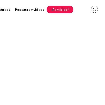
cursos
Podcasts y videos
¡Participa!
Es