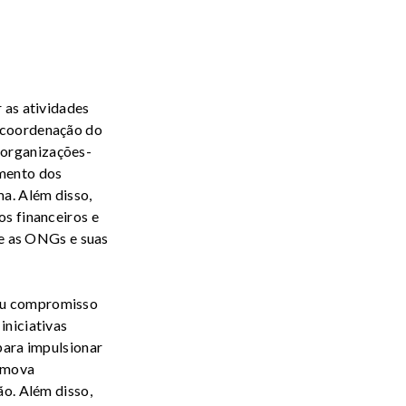
 as atividades
 coordenação do
 organizações-
imento dos
a. Além disso,
s financeiros e
re as ONGs e suas
eu compromisso
iniciativas
para impulsionar
romova
ão. Além disso,