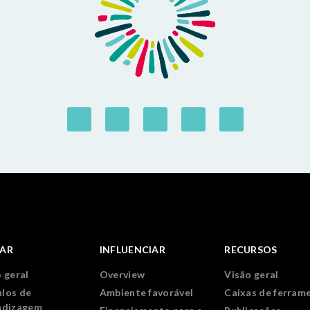
IAR
INFLUENCIAR
RECURSOS
 geral
Overview
Visão geral
los de
Ambiente favorável
Caixas de ferram
ndizagem