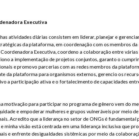
enadora Executiva
as atividades diárias consistem em liderar, planejar e gerenciar
stratégicas da plataforma, em coordenação com os membros da
ordenadora Executiva, coordeno a colaboração entre várias
iono a implementação de projetos conjuntos, garanto o cumpr
cionais e promovo parcerias com as redes membros da plataform
e da plataforma para organismos externos, gerencio os recurso
ivo a participação ativa e o fortalecimento de capacidades ent
a motivação para participar no programa de gênero vem do m
idade e empoderar mulheres e grupos vulneráveis por meio de 
aís. Acredito que a liderança no setor de ONGs é fundamental 
 e minha visão está centrada em uma liderança inclusiva que p
ais e enfrente desigualdades sistêmicas por meio da colaboraç