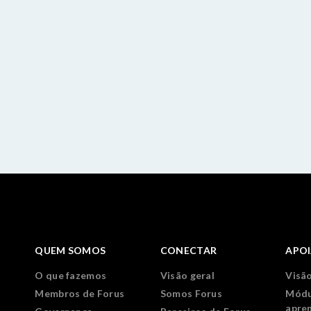
QUEM SOMOS
CONECTAR
APO
O que fazemos
Visão geral
Visão
Membros de Forus
Somos Forus
Módu
apre