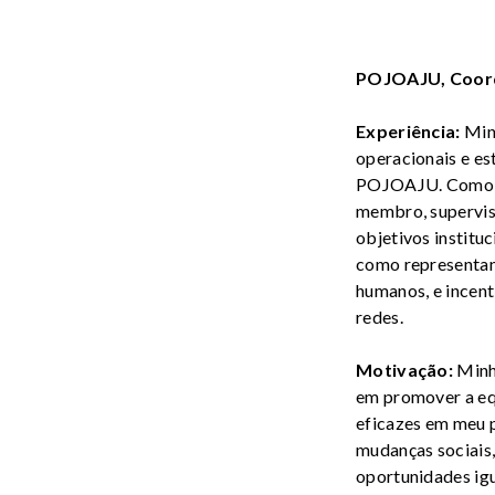
POJOAJU, Coord
Experiência:
Minh
operacionais e e
POJOAJU. Como Co
membro, supervis
objetivos institu
como representant
humanos, e incent
redes.
Motivação:
Minh
em promover a equ
eficazes em meu p
mudanças sociais,
oportunidades igu