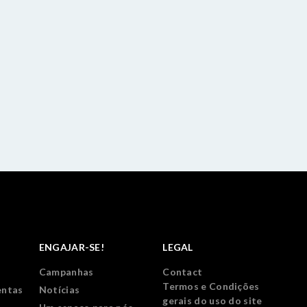
ENGAJAR-SE!
LEGAL
Campanhas
Contact
Termos e Condições
entas
Notícias
gerais do uso do site