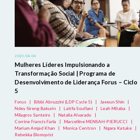
2025-04-04
Mulheres Líderes Impulsionando a
Transformação Social | Programa de
Desenvolvimento de Liderança Forus – Ciclo
5
Forus
|
Bibbi Abruzzini (LDP Cycle 5)
|
Jaeeun Shin
|
Ndey Sireng Bakurin
|
Latifa Soufiani
|
Leah Mitaba
|
Milagros Santeiro
|
Natalia Alvarado
|
Corrine Francis Farla
|
Marcelline MENSAH-PIERUCCI
|
Marium Amjad Khan
|
Monica Centron
|
Ngara Katuke
|
Rebekka Blomqvist