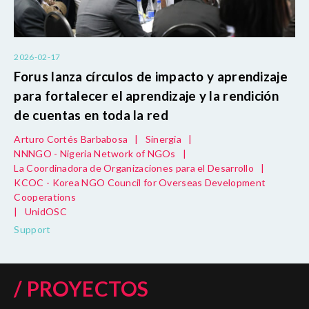
2026-02-17
Forus lanza círculos de impacto y aprendizaje
para fortalecer el aprendizaje y la rendición
de cuentas en toda la red
Arturo Cortés Barbabosa
|
Sinergia
|
NNNGO - Nigeria Network of NGOs
|
La Coordinadora de Organizaciones para el Desarrollo
|
KCOC - Korea NGO Council for Overseas Development
Cooperations
|
UnidOSC
Support
/ PROYECTOS