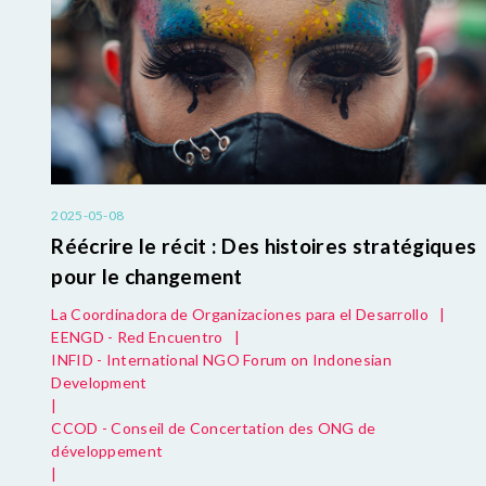
2025-05-08
Réécrire le récit : Des histoires stratégiques
pour le changement
La Coordinadora de Organizaciones para el Desarrollo
|
EENGD - Red Encuentro
|
INFID - International NGO Forum on Indonesian
Development
|
CCOD - Conseil de Concertation des ONG de
développement
|