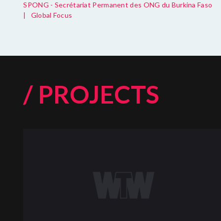
SPONG - Secrétariat Permanent des ONG du Burkina Faso
|
Global Focus
/ PROJECTS