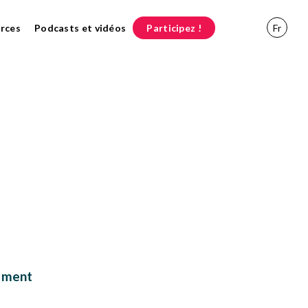
rces
Podcasts et vidéos
Participez !
Fr
ement