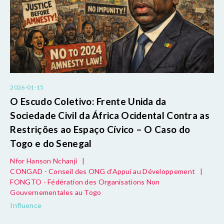
2026-01-15
O Escudo Coletivo: Frente Unida da
Sociedade Civil da África Ocidental Contra as
Restrições ao Espaço Cívico – O Caso do
Togo e do Senegal
Nfor Hanson Nchanji
|
CONGAD - Conseil des ONG d’Appui au Développement
|
FONGTO - Fédération des Organisations Non
Gouvernementales au Togo
Influence