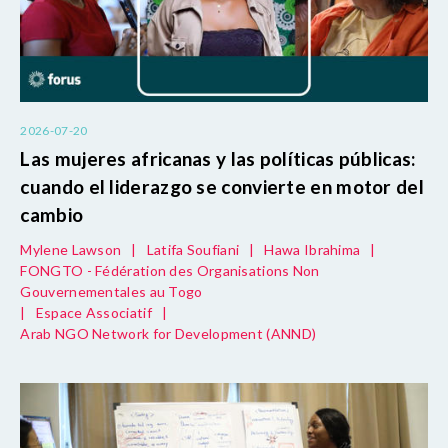
2026-07-20
Las mujeres africanas y las políticas públicas:
cuando el liderazgo se convierte en motor del
cambio
Mylene Lawson
|
Latifa Soufiani
|
Hawa Ibrahima
|
FONGTO - Fédération des Organisations Non
Gouvernementales au Togo
|
Espace Associatif
|
Arab NGO Network for Development (ANND)