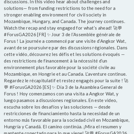
discussions. In this video hear about challenges and
solutions— from funding restrictions to the need for a
stronger enabling environment for civil society in
Mozambique, Hungary, and Canada. The journey continues.
Watch the recap and stay engaged for what’s ahead! 🚀💬
#ForusGA2026 [FR] ✨ Jour 3 de l’Assemblée générale de
Forus ! La journée a commencé par une visite d’Angkor Wat,
avant de se poursuivre par des discussions régionales. Dans
cette vidéo, découvrez les défis et les solutions évoqués —
des restrictions de financement à la nécessité d’un
environnement plus favorable pour la société civile au
Mozambique, en Hongrie et au Canada. L’aventure continue.
Regardez le récapitulatif et restez engagés pour la suite ! 🚀
💬 #ForusGA2026 [ES] ✨ Día 3 de la Asamblea General de
Forus ! Hoy comenzamos con una visita a Angkor Wat, y
luego pasamos a discusiones regionales. En este video,
escucha sobre los desafíos y las soluciones — desde
restricciones de financiamiento hasta la necesidad de un
entorno más favorable para la sociedad civil en Mozambique,
Hungría y Canadá. El camino continúa. ¡Mira el resumen y
mantente conectado para lo que viene! 🚀💬 #ForusGA2026