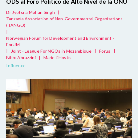
ODS al Foro Político de Alto Nivel de la ONU
Dr Jyotsna Mohan Singh
|
Tanzania Association of Non-Governmental Organizations
(TANGO)
|
Norwegian Forum for Development and Environment -
ForUM
|
Joint - League For NGOs in Mozambique
|
Forus
|
Bibbi Abruzzini
|
Marie L'Hostis
Influence