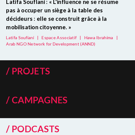
Latifa Souflani : « L'influence ne se résume
pas à occuper un siège à la table des
décideurs : elle se construit grâce à la
mobilisation citoyenne. »
Latifa Soufiani
|
Espace Associatif
|
Hawa Ibrahima
|
Arab NGO Network for Development (ANND)
/ PROJETS
/ CAMPAGNES
/ PODCASTS