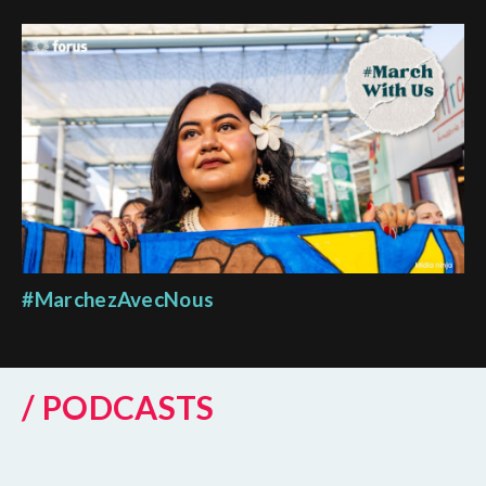
#MarchezAvecNous
/ PODCASTS