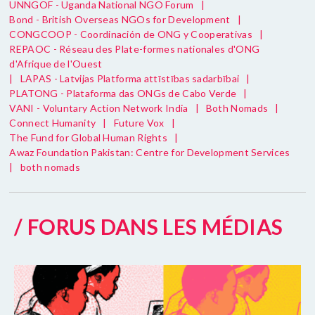
UNNGOF - Uganda National NGO Forum
|
Bond - British Overseas NGOs for Development
|
CONGCOOP - Coordinación de ONG y Cooperativas
|
REPAOC - Réseau des Plate-formes nationales d'ONG
d'Afrique de l'Ouest
|
LAPAS - Latvijas Platforma attīstības sadarbībai
|
PLATONG - Plataforma das ONGs de Cabo Verde
|
VANI - Voluntary Action Network India
|
Both Nomads
|
Connect Humanity
|
Future Vox
|
The Fund for Global Human Rights
|
Awaz Foundation Pakistan: Centre for Development Services
|
both nomads
/ FORUS DANS LES MÉDIAS