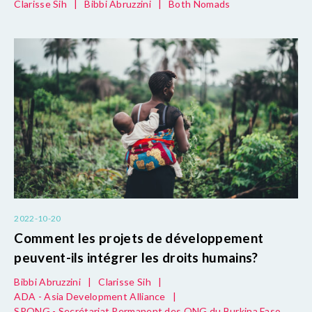
Clarisse Sih
|
Bibbi Abruzzini
|
Both Nomads
2022-10-20
Comment les projets de développement
peuvent-ils intégrer les droits humains?
Bibbi Abruzzini
|
Clarisse Sih
|
ADA - Asia Development Alliance
|
SPONG - Secrétariat Permanent des ONG du Burkina Faso