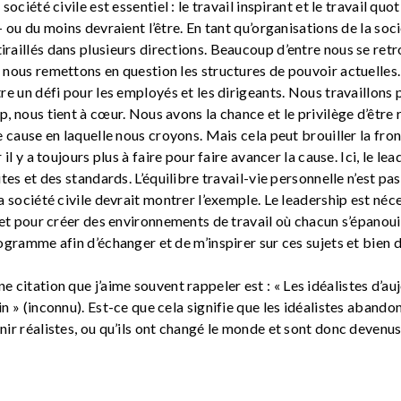
société civile est essentiel : le travail inspirant et le travail quo
– ou du moins devraient l’être. En tant qu’organisations de la soci
raillés dans plusieurs directions. Beaucoup d’entre nous se ret
nous remettons en question les structures de pouvoir actuelles. 
re un défi pour les employés et les dirigeants. Nous travaillons
p, nous tient à cœur. Nous avons la chance et le privilège d’êtr
e cause en laquelle nous croyons. Mais cela peut brouiller la fron
 il y a toujours plus à faire pour faire avancer la cause. Ici, le le
ites et des standards. L’équilibre travail-vie personnelle n’est p
a société civile devrait montrer l’exemple. Le leadership est néc
 et pour créer des environnements de travail où chacun s’épanoui
ogramme afin d’échanger et de m’inspirer sur ces sujets et bien d
e citation que j’aime souvent rappeler est : « Les idéalistes d’auj
n » (inconnu). Est-ce que cela signifie que les idéalistes abando
ir réalistes, ou qu’ils ont changé le monde et sont donc devenus 