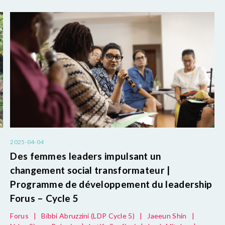
2025-04-04
Des femmes leaders impulsant un
changement social transformateur |
Programme de développement du leadership
Forus – Cycle 5
Forus
|
Bibbi Abruzzini (LDP Cycle 5)
|
Jaeeun Shin
|