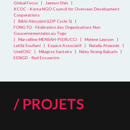
Global Focus
|
Jaeeun Shin
|
KCOC - Korea NGO Council for Overseas Development
Cooperations
|
Bibbi Abruzzini (LDP Cycle 5)
|
FONGTO - Fédération des Organisations Non
Gouvernementales au Togo
|
Marcelline MENSAH-PIERUCCI
|
Mylene Lawson
|
Latifa Soufiani
|
Espace Associatif
|
Natalia Alvarado
|
UnidOSC
|
Milagros Santeiro
|
Ndey Sireng Bakurin
|
EENGD - Red Encuentro
/ PROJETS