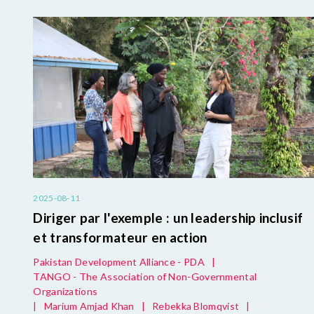
2025-08-11
Diriger par l'exemple : un leadership inclusif
et transformateur en action
Pakistan Development Alliance - PDA
|
TANGO - The Association of Non-Governmental
Organizations
|
Marium Amjad Khan
|
Rebekka Blomqvist
|