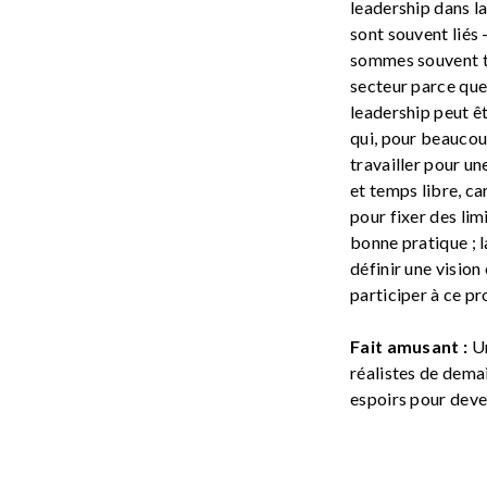
leadership dans la 
sont souvent liés 
sommes souvent ti
secteur parce que 
leadership peut êt
qui, pour beaucou
travailler pour un
et temps libre, car
pour fixer des lim
bonne pratique ; l
définir une vision
participer à ce pr
Fait amusant :
Un
réalistes de demai
espoirs pour deven