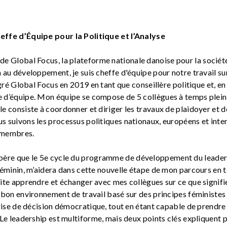
effe d’Équipe pour la Politique et l’Analyse
 de Global Focus, la plateforme nationale danoise pour la société 
 au développement, je suis cheffe d'équipe pour notre travail sur
égré Global Focus en 2019 en tant que conseillère politique et, en 
 d’équipe. Mon équipe se compose de 5 collègues à temps plein 
e consiste à coordonner et diriger les travaux de plaidoyer et d
s suivons les processus politiques nationaux, européens et inte
 membres.
spère que le 5e cycle du programme de développement du leaders
 féminin, m’aidera dans cette nouvelle étape de mon parcours en 
ite apprendre et échanger avec mes collègues sur ce que signifie
 bon environnement de travail basé sur des principes féministes 
prise de décision démocratique, tout en étant capable de prendre
. Le leadership est multiforme, mais deux points clés expliquent