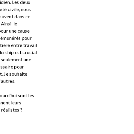
tidien. Les deux
été civile, nous
rouvent dans ce
Ainsi, le
 pour une cause
e rémunérés pour
tière entre travail
adership est crucial
as seulement une
essaire pour
t. Je souhaite
’autres.
ourd’hui sont les
nnent leurs
réalistes ?