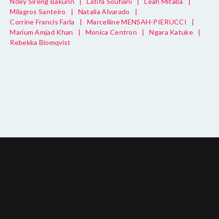
Ndey Sireng Bakurin
|
Latifa Soufiani
|
Leah Mitaba
|
Milagros Santeiro
|
Natalia Alvarado
|
Corrine Francis Farla
|
Marcelline MENSAH-PIERUCCI
|
Marium Amjad Khan
|
Monica Centron
|
Ngara Katuke
|
Rebekka Blomqvist