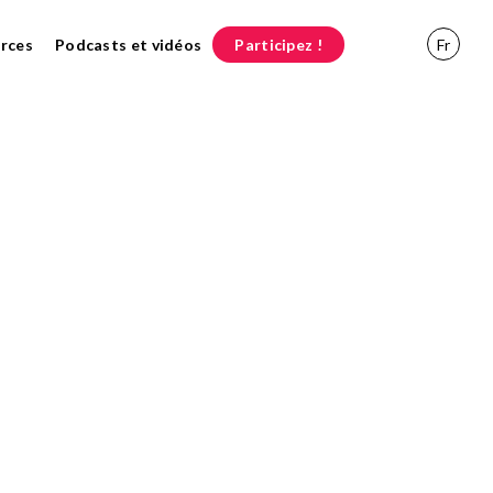
rces
Podcasts et vidéos
Participez !
Fr