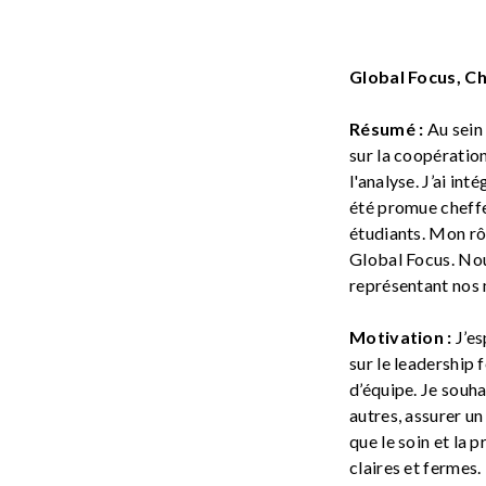
Global Focus, Ch
Résumé :
Au sein
sur la coopération
l'analyse. J’ai int
été promue cheffe
étudiants. Mon rôl
Global Focus. Nou
représentant nos
Motivation :
J’e
sur le leadership
d’équipe. Je souha
autres, assurer un
que le soin et la 
claires et fermes