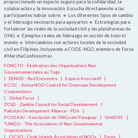
proporcionado un espacio seguro para la solidaridad, la
colaboración y la innovación. Escucha directamente a las
participantes hablar sobre: 🔹 Los diferentes tipos de cambio
y el liderazgo necesario para apoyarlos 🔹 Estrategias para
fortalecer las redes de la sociedad civil y las plataformas de
ONG 🔹 Ejemplos reales de liderazgo en acción de todo el
mundo 🔹 Intercambios con actores locales de la sociedad
civil en Filipinas, incluyendo a CODE-NGO, miembro de Forus
#MarchaConNosotras
FONGTO - Fédération des Organisations Non
Gouvernementales au Togo
|
EENGD - Red Encuentro
|
Espace Associatif
|
KCOC - Korea NGO Council for Overseas Development
Cooperations
|
Global Focus
|
ZCSD - Zambia Council for Social Development
|
Pakistan Development Alliance - PDA
|
POJOAJU - Asociación de ONGs del Paraguay
|
UnidOSC
|
TANGO - The Association of Non-Governmental
Organizations
|
CICSO - Cook Islands Association of NGOs
|
Forus
|