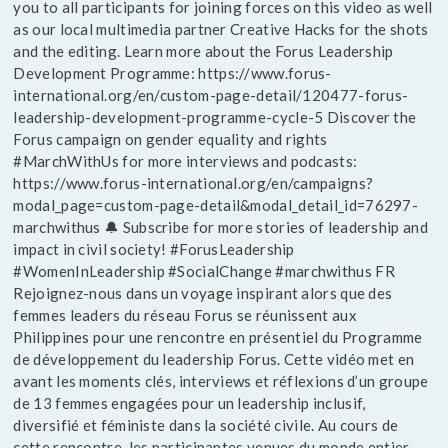
you to all participants for joining forces on this video as well
as our local multimedia partner Creative Hacks for the shots
and the editing. Learn more about the Forus Leadership
Development Programme: https://www.forus-
international.org/en/custom-page-detail/120477-forus-
leadership-development-programme-cycle-5 Discover the
Forus campaign on gender equality and rights
#MarchWithUs for more interviews and podcasts:
https://www.forus-international.org/en/campaigns?
modal_page=custom-page-detail&modal_detail_id=76297-
marchwithus 🔔 Subscribe for more stories of leadership and
impact in civil society! #ForusLeadership
#WomenInLeadership #SocialChange #marchwithus FR
Rejoignez-nous dans un voyage inspirant alors que des
femmes leaders du réseau Forus se réunissent aux
Philippines pour une rencontre en présentiel du Programme
de développement du leadership Forus. Cette vidéo met en
avant les moments clés, interviews et réflexions d’un groupe
de 13 femmes engagées pour un leadership inclusif,
diversifié et féministe dans la société civile. Au cours de
cette rencontre, les participantes venues du monde entier